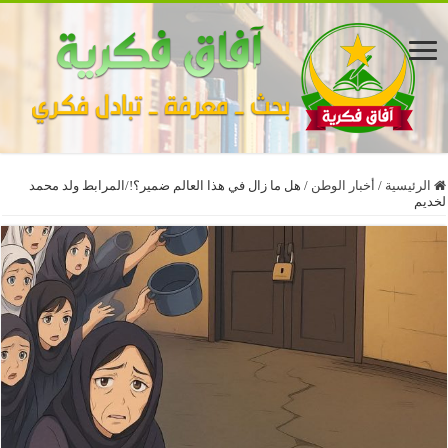
الرئيسية
/
أخبار الوطن
/
هل ما زال في هذا العالم ضمير؟!/المرابط ولد محمد
لخديم