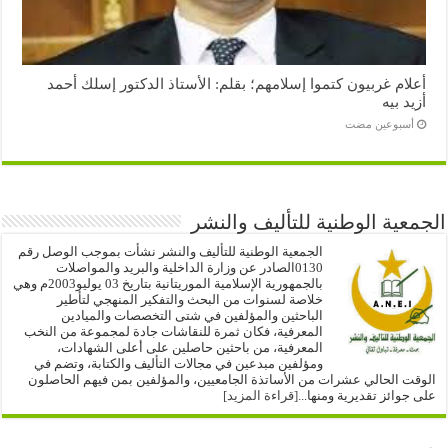
أعلام غربيون كتموا إسلامهم؛ بقلم: الأستاذ الدكتور إسلك أحمد
أزيد بيه
‏أسبوعين مضت
الجمعية الوطنية للتأليف والنشر
الجمعية الوطنية للتأليف والنشر نشأت بموجب الوصل رقم
0130الصادر عن وزارة الداخلية والبريد والمواصلات
بالجمهورية الإسلامية الموريتانية بتاريخ 03 يوليو2003م وهي
خلاصة لسنوات من البحث والتفكير المنهجي لتأطير
الباحثين والمؤلفين في شتى التخصصات والميادين
المعرفية، فكان ثمرة للنقاشات جادة لمجموعة من النخب
المعرفية، من باحثين حاصلين على أعلى الشهادات،
ومؤلفين مبدعين في مجالات التأليف والكتابة، وتضم في
الوقت الحالي عشرات من الأساتذة الجامعيين، والمؤلفين بمن فيهم الحاصلون
على جوائز تقديرية ومنها...
[قراءة المزيد]