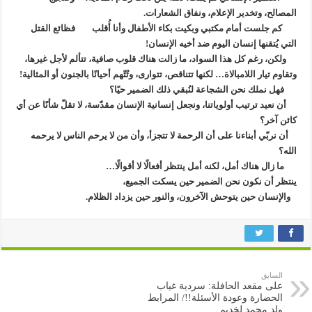
المصالح، وتخدير الإعلام، ونفاق الشعارات.
كم جلست أمام مكتبي وبكيت بكاء الأطفال وأنا أُقلب فظائع القتل
التي يُتقنها إنسان اليوم ضد أخيه الإنسان!
ولكن، رغم كل هذا السواد، ما زالت هناك قلوب صافية، تتألم لأجل غيرها،
وتقاوم تيار اللامبالاة… لكنها تتناقص، تتوارى، وتُتّهم أحيانًا بالجنون أو المثالية!
فهل نملك نحن الشجاعة لنُبقي ذلك الضمير حيًا؟
أن نعيد ترتيب أولوياتنا، ونجعل إنسانية الإنسان مقدّسة، لا تقلّ شأنًا عن أي
كائن آخر؟
أن نربّي أبناءنا على أن الرحمة لا تتجزأ، وأن من لا يرحم الناس لا يرحمه
الله؟
ما زال هناك أمل، لكنه أمل ينتظر أفعالًا لا أقوالًا…
ينتظر أن نكون نحن الضمير حين يسكت الجميع،
والإنسان حين يتوحش الآخرون، والنور حين يزداد الظلام.
السابق
على مقعد الحافلة: سردية غياب
الحضارة وعودة الأسئلة!!/ المرابط
ولد محمد لخديم