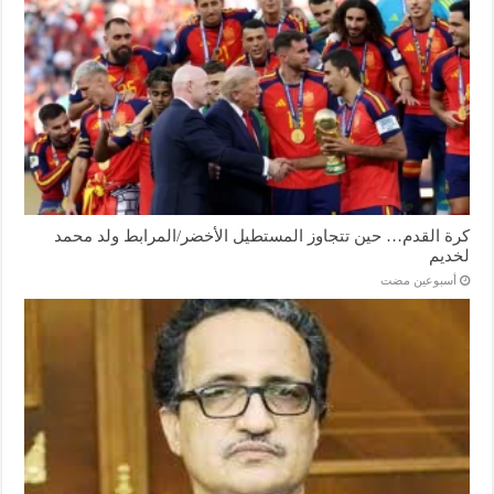
كرة القدم… حين تتجاوز المستطيل الأخضر/المرابط ولد محمد
لخديم
‏أسبوعين مضت