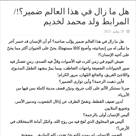
هل ما زال في هذا العالم ضمير؟!/
المرابط ولد محمد لخديم
20 يوليو، 2025
هل ما زال في هذا العالم ضمير يؤنّب صاحبه؟ أم أن الإنسان قد خسر آخر
ما تبقّى له من إنسانيته، وأصبح كائنًا مستهجنًا، يحنّ على الحيوان أكثر مما يحنّ
على أخيه الإنسان؟!
نعيش اليوم في زمن كثرت فيه الأصوات وقلّ فيه الصدى، زمنٍ تتصدّر فيه
صور الحيوانات الضعيفة واجهات التعاطف، بينما يمرّ مشهد الطفل المذبوح،
واللاجئ الغريق، والجائع المُهان، مرور الكرام!
فأين ذهبت الرحمة؟ وأين توارى الضمير؟
صرنا نستنكر الألم على كلب جريح، ونبرّر قصف مدينة كاملة بمن فيها من
الأبرياء.
نُدين تعنيف القطط، ونغضّ الطرف عن إذلال الشعوب، وتدمير الأسر،
وتجويع الملايين.
أليس الإنسان أولى بالرحمة؟
أليس هو المخلوق الذي نُفخ فيه من روح الله، وحُمّل أمانة الاستخلاف في
الأرض؟!
الضمير الإنساني لم يمت، لكنه يئنّ تحت ركام المادية، وضجيج