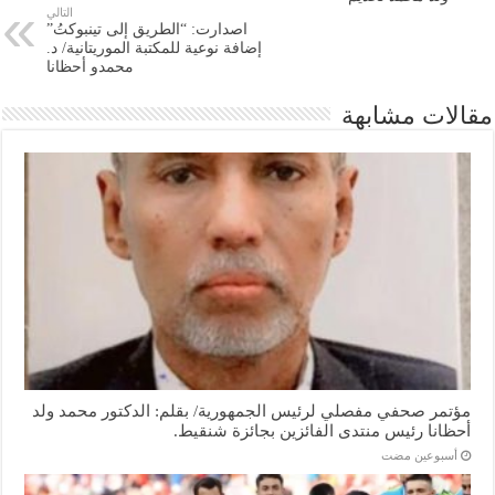
التالي
اصدارت: “الطريق إلى تينبوكتُ”
إضافة نوعية للمكتبة الموريتانية/ د.
محمدو أحظانا
مقالات مشابهة
مؤتمر صحفي مفصلي لرئيس الجمهورية/ بقلم: الدكتور محمد ولد
أحظانا رئيس منتدى الفائزين بجائزة شنقيط.
‏أسبوعين مضت