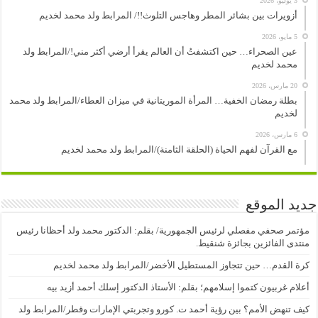
3 يوليو، 2026
أزويرات بين بشائر المطر وهاجس التلوث!!/ المرابط ولد محمد لخديم
5 مايو، 2026
عين الصحراء… حين اكتشفتُ أن العالم يقرأ أرضي أكثر مني!/المرابط ولد
محمد لخديم
20 مارس، 2026
بطلة رمضان الخفية… المرأة الموريتانية في ميزان العطاء/المرابط ولد محمد
لخديم
6 مارس، 2026
مع القرآن لفهم الحياة (الحلقة الثامنة)/المرابط ولد محمد لخديم
جديد الموقع
مؤتمر صحفي مفصلي لرئيس الجمهورية/ بقلم: الدكتور محمد ولد أحظانا رئيس
منتدى الفائزين بجائزة شنقيط.
كرة القدم… حين تتجاوز المستطيل الأخضر/المرابط ولد محمد لخديم
أعلام غربيون كتموا إسلامهم؛ بقلم: الأستاذ الدكتور إسلك أحمد أزيد بيه
كيف تنهض الأمم؟ بين رؤية أحمد ت. كورو وتجربتي الإمارات وقطر/المرابط ولد