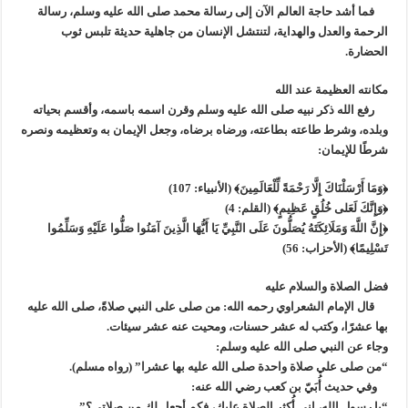
فما أشد حاجة العالم الآن إلى رسالة محمد صلى الله عليه وسلم، رسالة
الرحمة والعدل والهداية، لتنتشل الإنسان من جاهلية حديثة تلبس ثوب
الحضارة.
مكانته العظيمة عند الله
رفع الله ذكر نبيه صلى الله عليه وسلم وقرن اسمه باسمه، وأقسم بحياته
وبلده، وشرط طاعته بطاعته، ورضاه برضاه، وجعل الإيمان به وتعظيمه ونصره
شرطًا للإيمان:
﴿وَمَا أَرْسَلْنَاكَ إِلَّا رَحْمَةً لِّلْعَالَمِينَ﴾ (الأنبياء: 107)
﴿وَإِنَّكَ لَعَلى خُلُقٍ عَظِيمٍ﴾ (القلم: 4)
﴿إِنَّ اللَّهَ وَمَلَائِكَتَهُ يُصَلُّونَ عَلَى النَّبِيِّ يَا أَيُّهَا الَّذِينَ آمَنُوا صَلُّوا عَلَيْهِ وَسَلِّمُوا
تَسْلِيمًا﴾ (الأحزاب: 56)
فضل الصلاة والسلام عليه
قال الإمام الشعراوي رحمه الله: من صلى على النبي صلاةً، صلى الله عليه
بها عشرًا، وكتب له عشر حسنات، ومحيت عنه عشر سيئات.
وجاء عن النبي صلى الله عليه وسلم:
“من صلى علي صلاة واحدة صلى الله عليه بها عشرا” (رواه مسلم).
وفي حديث أُبَيّ بن كعب رضي الله عنه:
“يا رسول الله، إني أُكثر الصلاة عليك، فكم أجعل لك من صلاتي؟”