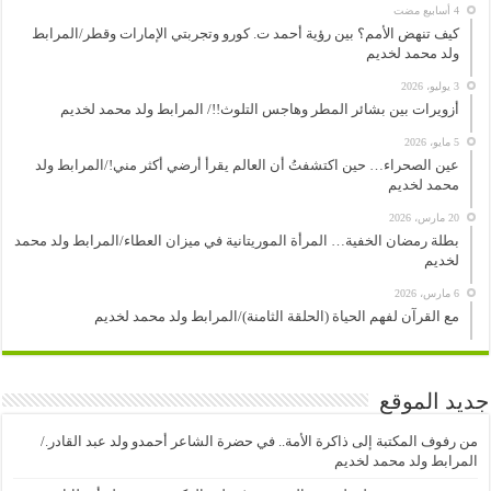
كيف تنهض الأمم؟ بين رؤية أحمد ت. كورو وتجربتي الإمارات وقطر/المرابط
ولد محمد لخديم
3 يوليو، 2026
أزويرات بين بشائر المطر وهاجس التلوث!!/ المرابط ولد محمد لخديم
5 مايو، 2026
عين الصحراء… حين اكتشفتُ أن العالم يقرأ أرضي أكثر مني!/المرابط ولد
محمد لخديم
20 مارس، 2026
بطلة رمضان الخفية… المرأة الموريتانية في ميزان العطاء/المرابط ولد محمد
لخديم
6 مارس، 2026
مع القرآن لفهم الحياة (الحلقة الثامنة)/المرابط ولد محمد لخديم
جديد الموقع
من رفوف المكتبة إلى ذاكرة الأمة.. في حضرة الشاعر أحمدو ولد عبد القادر./
المرابط ولد محمد لخديم