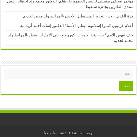
مؤتمر صحفي مفصلي لرئيس الجمهورية/ بقلم: الدكتور محمد ولد أحظانا رئيس
منتدى الفائزين بجائزة شنقيط.
كرة القدم… حين تتجاوز المستطيل الأخضر/المرابط ولد محمد لخديم
أعلام غربيون كتموا إسلامهم؛ بقلم: الأستاذ الدكتور إسلك أحمد أزيد بيه
كيف تنهض الأمم؟ بين رؤية أحمد ت. كورو وتجربتي الإمارات وقطر/المرابط ولد
محمد لخديم
برمجة واستضافة: شنقيط ميديا