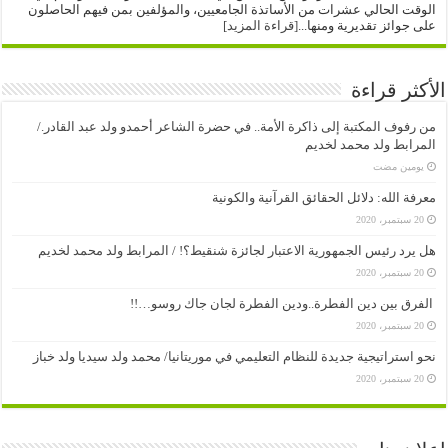
الوقت الحالي عشرات من الأساتذة الجامعيين، والمؤلفين بمن فيهم الحاصلون
على جوائز تقديرية ومنها...
[قراءة المزيد]
الأكثر قراءة
من رفوف المكتبة إلى ذاكرة الأمة.. في حضرة الشاعر أحمدو ولد عبد القادر./
المرابط ولد محمد لخديم
‏يومين مضت
معرفة الله: دلائل الحقائق القرآنية والكونية
20 سبتمبر، 2020
هل يرد رئيس الجمهورية الاعتبار لجائزة شنقيط؟! / المرابط ولد محمد لخديم
20 سبتمبر، 2020
الفرق بين دين الفطرة..ودين الفطرة لجان جاك روسو…!!
20 سبتمبر، 2020
نحو استراتيجية جديدة للنظام التعليمي في موريتانيا/ محمد ولد سيديا ولد خباز
20 سبتمبر، 2020