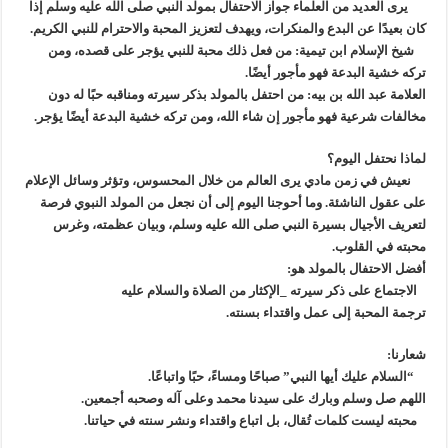
يرى العديد من العلماء جواز الاحتفال بمولد النبي صلى الله عليه وسلم إذا
كان بعيدًا عن البدع والمنكرات، ويهدف لتعزيز المحبة والاحترام للنبي الكريم.
شيخ الإسلام ابن تيمية: من فعل ذلك محبة للنبي يؤجر على قصده، ومن
تركه خشية البدعة فهو مأجور أيضًا.
العلامة عبد الله بن بيه: من احتفل بالمولد بذكر سيرته ومناقبه حبًا له دون
مخالفات شرعية فهو مأجور إن شاء الله، ومن تركه خشية البدعة أيضًا يؤجر.
لماذا نحتفل اليوم؟
نعيش في زمن مادي يرى العالم من خلال المحسوس، وتؤثر وسائل الإعلام
على عقول الناشئة. وما أحوجنا اليوم إلى أن نجعل من المولد النبوي فرصة
لتعريف الأجيال بسيرة النبي صلى الله عليه وسلم، وبيان عظمته، وغرس
محبته في القلوب.
أفضل الاحتفال بالمولد هو:
الاجتماع على ذكر سيرته _الإكثار من الصلاة والسلام عليه
ترجمة المحبة إلى عمل واقتداء بسنته.
شعارنا:
“السلام عليك أيها النبي” صباحًا ومساءً، حبًا واتباعًا.
اللهم صل وسلم وبارك على سيدنا محمد وعلى آله وصحبه أجمعين.
محبته ليست كلمات تُقال، بل اتباع واقتداء ونشر سنته في حياتنا.