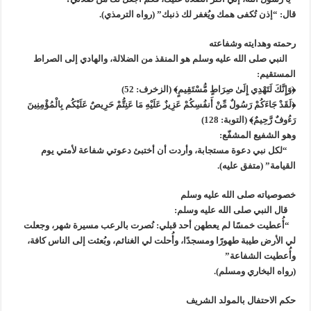
قال: “إذن تُكفى همك ويُغفر لك ذنبك” (رواه الترمذي).
رحمته وهدايته وشفاعته
النبي صلى الله عليه وسلم هو المنقذ من الضلالة، والهادي إلى الصراط
المستقيم:
﴿وَإِنَّكَ لَتَهْدِي إِلَىٰ صِرَاطٍ مُّسْتَقِيمٍ﴾ (الزخرف: 52)
﴿لَقَدْ جَاءَكُمْ رَسُولٌ مِّنْ أَنفُسِكُمْ عَزِيزٌ عَلَيْهِ مَا عَنِتُّمْ حَرِيصٌ عَلَيْكُم بِالْمُؤْمِنِينَ
رَءُوفٌ رَّحِيمٌ﴾ (التوبة: 128)
وهو الشفيع المشفّع:
“لكل نبي دعوة مستجابة، وأردت أن أختبئ دعوتي شفاعة لأمتي يوم
القيامة” (متفق عليه).
خصوصياته صلى الله عليه وسلم
قال النبي صلى الله عليه وسلم:
“أُعطيت خمسًا لم يعطهن أحد قبلي: نُصرت بالرعب مسيرة شهر، وجعلت
لي الأرض طيبة طهورًا ومسجدًا، وأُحلت لي الغنائم، وبُعثت إلى الناس كافة،
وأُعطيت الشفاعة”
(رواه البخاري ومسلم).
حكم الاحتفال بالمولد الشريف