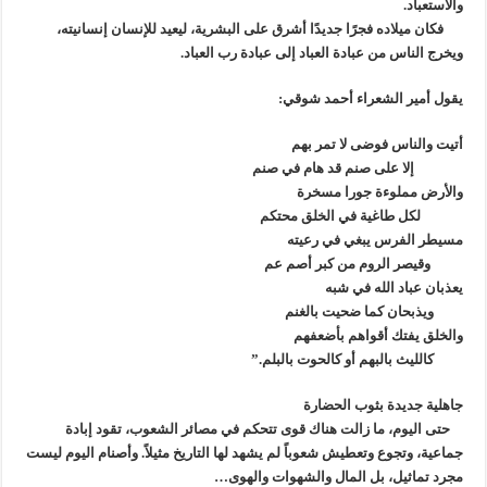
والاستعباد.
فكان ميلاده فجرًا جديدًا أشرق على البشرية، ليعيد للإنسان إنسانيته،
ويخرج الناس من عبادة العباد إلى عبادة رب العباد.
يقول أمير الشعراء أحمد شوقي:
أتيت والناس فوضى لا تمر بهم
إلا على صنم قد هام في صنم
والأرض مملوءة جورا مسخرة
لكل طاغية في الخلق محتكم
مسيطر الفرس يبغي في رعيته
وقيصر الروم من كبر أصم عم
يعذبان عباد الله في شبه
ويذبحان كما ضحيت بالغنم
والخلق يفتك أقواهم بأضعفهم
كالليث بالبهم أو كالحوت بالبلم.”
جاهلية جديدة بثوب الحضارة
حتى اليوم، ما زالت هناك قوى تتحكم في مصائر الشعوب، تقود إبادة
جماعية، وتجوع وتعطيش شعوباً لم يشهد لها التاريخ مثيلاً. وأصنام اليوم ليست
مجرد تماثيل، بل المال والشهوات والهوى…