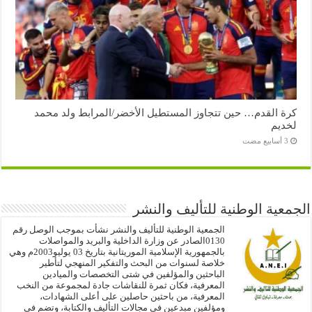
كرة القدم… حين تتجاوز المستطيل الأخضر/المرابط ولد محمد
لخديم
الجمعية الوطنية للتأليف والنشر
الجمعية الوطنية للتأليف والنشر نشأت بموجب الوصل رقم
0130الصادر عن وزارة الداخلية والبريد والمواصلات
بالجمهورية الإسلامية الموريتانية بتاريخ 03 يوليو2003م وهي
خلاصة لسنوات من البحث والتفكير المنهجي لتأطير
الباحثين والمؤلفين في شتى التخصصات والميادين
المعرفية، فكان ثمرة للنقاشات جادة لمجموعة من النخب
المعرفية، من باحثين حاصلين على أعلى الشهادات،
ومؤلفين مبدعين في مجالات التأليف والكتابة، وتضم في