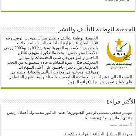
الجمعية الوطنية للتأليف والنشر
الجمعية الوطنية للتأليف والنشر نشأت بموجب الوصل رقم
0130الصادر عن وزارة الداخلية والبريد والمواصلات
بالجمهورية الإسلامية الموريتانية بتاريخ 03 يوليو2003م وهي
خلاصة لسنوات من البحث والتفكير المنهجي لتأطير
الباحثين والمؤلفين في شتى التخصصات والميادين
المعرفية، فكان ثمرة للنقاشات جادة لمجموعة من النخب
المعرفية، من باحثين حاصلين على أعلى الشهادات،
ومؤلفين مبدعين في مجالات التأليف والكتابة، وتضم في
الوقت الحالي عشرات من الأساتذة الجامعيين، والمؤلفين بمن فيهم الحاصلون
على جوائز تقديرية ومنها...
[قراءة المزيد]
الأكثر قراءة
مؤتمر صحفي مفصلي لرئيس الجمهورية/ بقلم: الدكتور محمد ولد أحظانا رئيس
منتدى الفائزين بجائزة شنقيط.
‏أسبوعين مضت
معرفة الله: دلائل الحقائق القرآنية والكونية