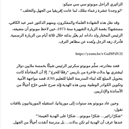
الزائيري الراحل موبوتو سي سي سيكو:
“لو وجدنا عشرة زعماء مثلك، لما عانت إفريقيا من الجهل والتخلف.”
وقد نقل هذه الشهادة العلماء والمفكرون، ومنهم الدكتور عمر عبد الكافي،
مستشهدًا بقصة الزيارة الشهيرة سنة 1973، حين لاحظ موبوتو أن مضيفه،
الرئيس المختار ولد داداه، لم يغيّر بدلته خلال ثلاثة أيام من الزيارة الرسمية.
فأدرك زهد الرجل وبُعده عن مظاهر الترف.
https://youtu.be/t-GuI9PdV2I
فعند مغادرته، سلّم موبوتو سكرتير الرئيس شيكًا بخمسة ملايين دولار
ليشتري بها بدلات فاخرة من باريس “رفعًا للحرج”. إلا أن المفاجأة كانت
بتحويل المبلغ كله لبناء المدرسة العليا للتعليم ENS، قصد مواجهة الأمية
وتكوين الكوادر الوطنية. ومن هذه الهدية وُلد صرح علمي خرّج أجيالًا من
الأساتذة والإداريين.
وحين عاد موبوتو بعد سنوات إلى موريتانيا، استقبله الموريتانيون بلافتات
تقول:
“شكرًا زائير… شكرًا موبوتو… شكرًا على الهدية القيمة!”
عندها عرف أن الهدية لم تكن بدلات… بل مدرسة أنقذت أجيالًا من الجهل.