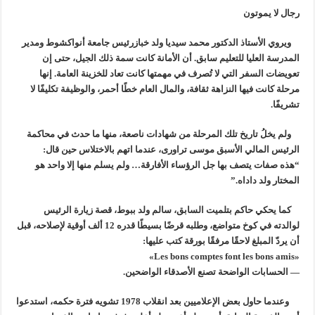
رجال لا يموتون
ويروي الأستاذ الدكتور محمد سيديا ولد خبازرئيس جامعة أنواكشوط ومدير
المدرسة العليا للتعليم سابق. أن الأمانة كانت سمة ذلك الجيل، حتى إن
تعويضات السفر التي لا تُصرف في مهمتها كانت تعاد للخزينة العامة. إنها
مرحلة كانت فيها النزاهة ثقافة، والمال العام خطًا أحمر، والوظيفة تكليفًا لا
تشريفًا.
ولم يخلُ تاريخ تلك المرحلة من شهادات ناصعة، منها ما حدث في محاكمة
الرئيس المالي الأسبق موسى تراورى، عندما اتهم بالاختلاس حين قال:
“هذه صفات يتصف بها جل الرؤساء الأفارقة… ولم يسلم منها إلا واحد هو
المختار ولد داداه.”
كما يحكي حاكم بتلميت السابق، سالم ولد ببوط، قصة زيارة الرئيس
لوالدته في كوخ متواضع، وطلبه قرضًا بسيطًا قدره 12 ألف أوقية لإصلاحه، قبل
أن يردّ المبلغ لاحقًا مرفقًا بورقة كتب عليها:
«Les bons comptes font les bons amis»
— الحسابات الواضحة تصنع الأصدقاء الواضحين.
وعندما حاول بعض الإعلاميين بعد انقلاب 1978 تشويه فترة حكمه، استدعوا