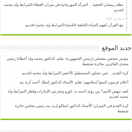
بطلة رمضان الخفية… المرأة الموريتانية في ميزان العطاء/المرابط ولد محمد
لخديم
6 مارس، 2026
مع القرآن لفهم الحياة (الحلقة الثامنة)/المرابط ولد محمد لخديم
جديد الموقع
مؤتمر صحفي مفصلي لرئيس الجمهورية/ بقلم: الدكتور محمد ولد أحظانا رئيس
منتدى الفائزين بجائزة شنقيط.
كرة القدم… حين تتجاوز المستطيل الأخضر/المرابط ولد محمد لخديم
أعلام غربيون كتموا إسلامهم؛ بقلم: الأستاذ الدكتور إسلك أحمد أزيد بيه
كيف تنهض الأمم؟ بين رؤية أحمد ت. كورو وتجربتي الإمارات وقطر/المرابط ولد
محمد لخديم
كرة القدم في الميزان؛ الأستاذ الدكتور اسلكو إزيد بيه رئيس مجلس جائزة
شنقيط