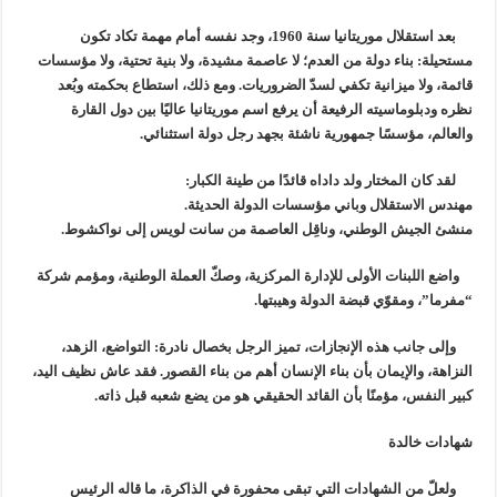
بعد استقلال موريتانيا سنة 1960، وجد نفسه أمام مهمة تكاد تكون
مستحيلة: بناء دولة من العدم؛ لا عاصمة مشيدة، ولا بنية تحتية، ولا مؤسسات
قائمة، ولا ميزانية تكفي لسدّ الضروريات. ومع ذلك، استطاع بحكمته وبُعد
نظره ودبلوماسيته الرفيعة أن يرفع اسم موريتانيا عاليًا بين دول القارة
والعالم، مؤسسًا جمهورية ناشئة بجهد رجل دولة استثنائي.
لقد كان المختار ولد داداه قائدًا من طينة الكبار:
مهندس الاستقلال وباني مؤسسات الدولة الحديثة.
منشئ الجيش الوطني، وناقِل العاصمة من سانت لويس إلى نواكشوط.
واضع اللبنات الأولى للإدارة المركزية، وصكّ العملة الوطنية، ومؤمم شركة
“مفرما”، ومقوّي قبضة الدولة وهيبتها.
وإلى جانب هذه الإنجازات، تميز الرجل بخصال نادرة: التواضع، الزهد،
النزاهة، والإيمان بأن بناء الإنسان أهم من بناء القصور. فقد عاش نظيف اليد،
كبير النفس، مؤمنًا بأن القائد الحقيقي هو من يضع شعبه قبل ذاته.
شهادات خالدة
ولعلّ من الشهادات التي تبقى محفورة في الذاكرة، ما قاله الرئيس