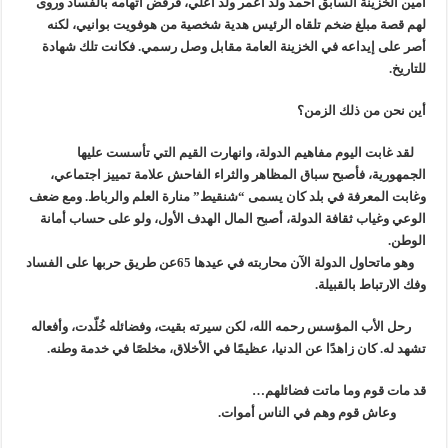
أمين الخزينة السابق أحمد ولد أعمر ولد أعلي، فرفض اتهامه بالفساد وروى
لهم قصة مبلغ ضخم تلقاه الرئيس هدية شخصية من هوفويت بوانيي، لكنه
أصر على إيداعه في الخزينة العامة مقابل وصل رسمي. فكانت تلك شهادة
للتاريخ.
أين نحن من ذلك الزمن؟
لقد غابت اليوم مفاهيم الدولة، وانهارت القيم التي تأسست عليها
الجمهورية، فأصبح سباق المظاهر والثراء الفاحش علامة تمييز اجتماعي،
وغابت المعرفة في بلد كان يسمى “شنقيط” منارة العلم والرباط. ومع ضعف
الوعي وغياب ثقافة الدولة، أصبح المال الهدف الأول، ولو على حساب أمانة
الوطن.
وهو ماتحاول الدولة الآن محاربته في عيدها 65عن طريق حربها على الفساد
وفك الارتباط بالقبيلة.
رحل الأب المؤسس رحمه الله، لكن سيرته بقيت، وفضائله خُلّدت، وأفعاله
تشهد له. كان زاهدًا عن الدنيا، عظيمًا في الأخلاق، مخلصًا في خدمة وطنه.
قد مات قوم وما ماتت فضائلهم…
وعاش قوم وهم في الناس أموات.