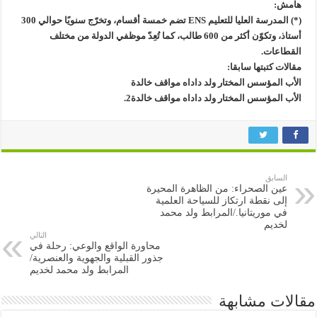
هامش:
(*) المدرسة العليا للتعليم ENS تضم خمسة أقسام، وتخرّج سنويًا حوالي 300
أستاذ، وتكوّن أكثر من 600 طالب، كما تُعِدّ موظفي الدولة من مختلف
القطاعات.
مقالات كتبتها سابقا:
الأب المؤسس المختار ولد داداه مواقف خالدة
الأب المؤسس المختار ولد داداه مواقف خالدة2.
السابق
عين الصحراء: من الظاهرة المحيرة
إلى نقطة ارتكاز للسياحة العلمية
في موريتانيا./المرابط ولد محمد
لخديم
التالي
محاورة الواقع والوعي: رحلة في
جذور القبلية والجهوية والعنصرية/
المرابط ولد محمد لخديم
مقالات مشابهة