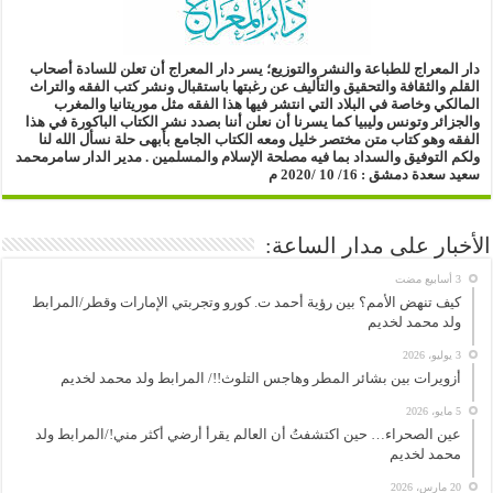
دار المعراج للطباعة والنشر والتوزيع؛
يسر دار المعراج أن تعلن للسادة أصحاب
القلم والثقافة والتحقيق والتأليف
عن رغبتها باستقبال ونشر كتب الفقه والتراث
المالكي وخاصة في البلاد التي انتشر فيها هذا الفقه مثل موريتانيا والمغرب
والجزائر وتونس وليبيا
كما يسرنا أن نعلن أننا بصدد نشر الكتاب الباكورة في هذا
الفقه
وهو كتاب متن مختصر خليل ومعه الكتاب الجامع بأبهى حلة
نسأل الله لنا
ولكم التوفيق والسداد بما فيه مصلحة الإسلام والمسلمين .
مدير الدار
سامرمحمد
سعيد سعدة
دمشق : 16/ 10 /2020 م
الأخبار على مدار الساعة:
كيف تنهض الأمم؟ بين رؤية أحمد ت. كورو وتجربتي الإمارات وقطر/المرابط
ولد محمد لخديم
3 يوليو، 2026
أزويرات بين بشائر المطر وهاجس التلوث!!/ المرابط ولد محمد لخديم
5 مايو، 2026
عين الصحراء… حين اكتشفتُ أن العالم يقرأ أرضي أكثر مني!/المرابط ولد
محمد لخديم
20 مارس، 2026