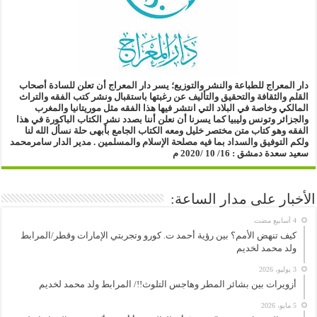
دار المعراج للطباعة والنشر والتوزيع؛
يسر دار المعراج أن تعلن للسادة أصحاب
القلم والثقافة والتحقيق والتأليف
عن رغبتها باستقبال ونشر كتب الفقه والتراث
المالكي وخاصة في البلاد التي انتشر فيها هذا الفقه مثل موريتانيا والمغرب
والجزائر وتونس وليبيا
كما يسرنا أن نعلن أننا بصدد نشر الكتاب الباكورة في هذا
الفقه
وهو كتاب متن مختصر خليل ومعه الكتاب الجامع بأبهى حلة
نسأل الله لنا
ولكم التوفيق والسداد بما فيه مصلحة الإسلام والمسلمين .
مدير الدار
سامرمحمد
سعيد سعدة
دمشق : 16/ 10 /2020 م
الأخبار على مدار الساعة:
كيف تنهض الأمم؟ بين رؤية أحمد ت. كورو وتجربتي الإمارات وقطر/المرابط
ولد محمد لخديم
3 يوليو، 2026
أزويرات بين بشائر المطر وهاجس التلوث!!/ المرابط ولد محمد لخديم
5 مايو، 2026