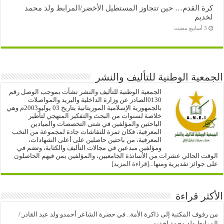
كرة القدم… حين تتجاوز المستطيل الأخضر/المرابط ولد محمد
لخديم
الجمعية الوطنية للتأليف والنشر
الجمعية الوطنية للتأليف والنشر نشأت بموجب الوصل رقم
0130الصادر عن وزارة الداخلية والبريد والمواصلات
بالجمهورية الإسلامية الموريتانية بتاريخ 03 يوليو2003م وهي
خلاصة لسنوات من البحث والتفكير المنهجي لتأطير
الباحثين والمؤلفين في شتى التخصصات والميادين
المعرفية، فكان ثمرة للنقاشات جادة لمجموعة من النخب
المعرفية، من باحثين حاصلين على أعلى الشهادات،
ومؤلفين مبدعين في مجالات التأليف والكتابة، وتضم في
الوقت الحالي عشرات من الأساتذة الجامعيين، والمؤلفين بمن فيهم الحاصلون
على جوائز تقديرية ومنها...
[قراءة المزيد]
الأكثر قراءة
من رفوف المكتبة إلى ذاكرة الأمة.. في حضرة الشاعر أحمدو ولد عبد القادر./
المرابط ولد محمد لخديم