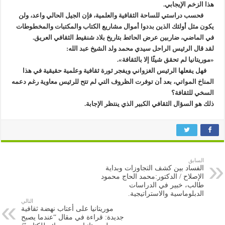
هذا الزخم الإيجابي.
فحسب دراستي للساحة الثقافية والعلمية، فإن الجيل الحالي واعد، ولن
يكون مثل أولئك الذين بددوا أموال مشاريع الكتاب والمكتبات والمخطوطات
في الماضي، ضاربين عرض الحائط بتاريخ بلاد شنقيط الثقافي العريق.
لقد قال الرئيس الراحل سيدي محمد ولد الشيخ عبد الله:
«موريتانيا لم تحقق شيئًا إلا بالثقافة».
فهل يفعلها الرئيس الغزواني ويفجر ثورة ثقافية وعلمية حقيقية في هذا
المناخ المواتي، بعد أن توفرت الظروف التي لم تتح للرئيس معاوية رغم دعمه
السخي للثقافة؟
ذلك هو السؤال الثقافي الكبير الذي ينتظر الإجابة.
السابق
الفساد بين كشف التجاوزات وبداية
الإصلاح / الدكتور:محمد الحاج محمود
طالب، خبير في الدراسات
الدبلوماسية والاستراتيجية.
التالي
موريتانيا على أعتاب نهضة ثقافية
جديدة: قراءة في مقال “عندما يصبح