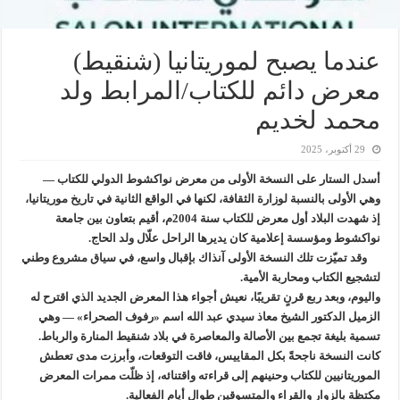
عندما يصبح لموريتانيا (شنقيط)
معرض دائم للكتاب/المرابط ولد
محمد لخديم
29 أكتوبر، 2025
أسدل الستار على النسخة الأولى من معرض نواكشوط الدولي للكتاب —
وهي الأولى بالنسبة لوزارة الثقافة، لكنها في الواقع الثانية في تاريخ موريتانيا،
إذ شهدت البلاد أول معرض للكتاب سنة 2004م، أقيم بتعاون بين جامعة
نواكشوط ومؤسسة إعلامية كان يديرها الراحل علّال ولد الحاج.
وقد تميّزت تلك النسخة الأولى آنذاك بإقبال واسع، في سياق مشروع وطني
لتشجيع الكتاب ومحاربة الأمية.
واليوم، وبعد ربع قرنٍ تقريبًا، نعيش أجواء هذا المعرض الجديد الذي اقترح له
الزميل الدكتور الشيخ معاذ سيدي عبد الله اسم «رفوف الصحراء» — وهي
تسمية بليغة تجمع بين الأصالة والمعاصرة في بلاد شنقيط المنارة والرباط.
كانت النسخة ناجحةً بكل المقاييس، فاقت التوقعات، وأبرزت مدى تعطش
الموريتانيين للكتاب وحنينهم إلى قراءته واقتنائه، إذ ظلّت ممرات المعرض
مكتظة بالزوار والقراء والمتسوقين طوال أيام الفعالية.