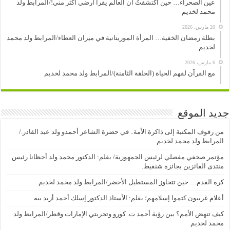
عين الصحراء… حين اكتشفتُ أن العالم يقرأ أرضي أكثر مني!/المرابط ولد
محمد لخديم
20 مارس، 2026
بطلة رمضان الخفية… المرأة الموريتانية في ميزان العطاء/المرابط ولد محمد
لخديم
6 مارس، 2026
مع القرآن لفهم الحياة (الحلقة الثامنة)/المرابط ولد محمد لخديم
جديد الموقع
من رفوف المكتبة إلى ذاكرة الأمة.. في حضرة الشاعر أحمدو ولد عبد القادر./
المرابط ولد محمد لخديم
مؤتمر صحفي مفصلي لرئيس الجمهورية/ بقلم: الدكتور محمد ولد أحظانا رئيس
منتدى الفائزين بجائزة شنقيط.
كرة القدم… حين تتجاوز المستطيل الأخضر/المرابط ولد محمد لخديم
أعلام غربيون كتموا إسلامهم؛ بقلم: الأستاذ الدكتور إسلك أحمد أزيد بيه
كيف تنهض الأمم؟ بين رؤية أحمد ت. كورو وتجربتي الإمارات وقطر/المرابط ولد
محمد لخديم