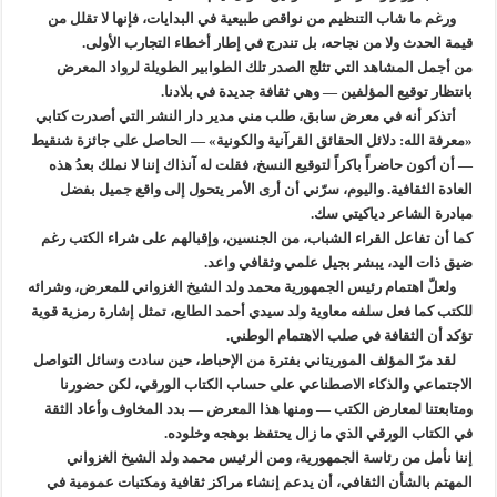
ورغم ما شاب التنظيم من نواقص طبيعية في البدايات، فإنها لا تقلل من
قيمة الحدث ولا من نجاحه، بل تندرج في إطار أخطاء التجارب الأولى.
من أجمل المشاهد التي تثلج الصدر تلك الطوابير الطويلة لرواد المعرض
بانتظار توقيع المؤلفين — وهي ثقافة جديدة في بلادنا.
أتذكر أنه في معرض سابق، طلب مني مدير دار النشر التي أصدرت كتابي
«معرفة الله: دلائل الحقائق القرآنية والكونية» — الحاصل على جائزة شنقيط
— أن أكون حاضراً باكراً لتوقيع النسخ، فقلت له آنذاك إننا لا نملك بعدُ هذه
العادة الثقافية. واليوم، سرّني أن أرى الأمر يتحول إلى واقع جميل بفضل
مبادرة الشاعر دياكيتي سك.
كما أن تفاعل القراء الشباب، من الجنسين، وإقبالهم على شراء الكتب رغم
ضيق ذات اليد، يبشر بجيل علمي وثقافي واعد.
ولعلّ اهتمام رئيس الجمهورية محمد ولد الشيخ الغزواني للمعرض، وشرائه
للكتب كما فعل سلفه معاوية ولد سيدي أحمد الطايع، تمثل إشارة رمزية قوية
تؤكد أن الثقافة في صلب الاهتمام الوطني.
لقد مرّ المؤلف الموريتاني بفترة من الإحباط، حين سادت وسائل التواصل
الاجتماعي والذكاء الاصطناعي على حساب الكتاب الورقي، لكن حضورنا
ومتابعتنا لمعارض الكتب — ومنها هذا المعرض — بدد المخاوف وأعاد الثقة
في الكتاب الورقي الذي ما زال يحتفظ بوهجه وخلوده.
إننا نأمل من رئاسة الجمهورية، ومن الرئيس محمد ولد الشيخ الغزواني
المهتم بالشأن الثقافي، أن يدعم إنشاء مراكز ثقافية ومكتبات عمومية في