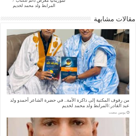
لموريتانيا معرض دائم للكتاب”/
المرابط ولد محمد لخديم
مقالات مشابهة
من رفوف المكتبة إلى ذاكرة الأمة.. في حضرة الشاعر أحمدو ولد
عبد القادر./المرابط ولد محمد لخديم
‏يومين مضت