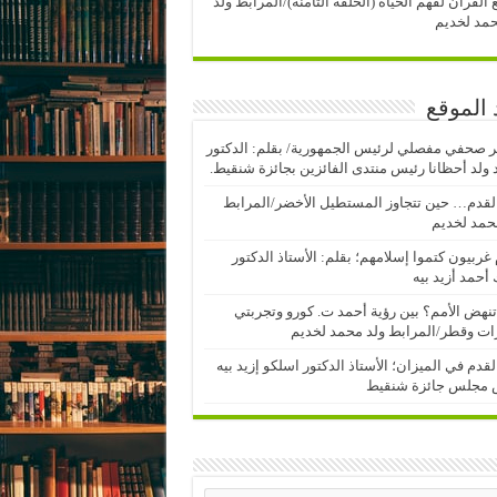
 القرآن لفهم الحياة (الحلقة الثامنة)/المرابط ولد
مد لخديم
 الموقع
 صحفي مفصلي لرئيس الجمهورية/ بقلم: الدكتور
ولد أحظانا رئيس منتدى الفائزين بجائزة شنقيط.
لقدم… حين تتجاوز المستطيل الأخضر/المرابط
حمد لخديم
 غربيون كتموا إسلامهم؛ بقلم: الأستاذ الدكتور
أحمد أزيد بيه
نهض الأمم؟ بين رؤية أحمد ت. كورو وتجربتي
رات وقطر/المرابط ولد محمد لخديم
لقدم في الميزان؛ الأستاذ الدكتور اسلكو إزيد بيه
 مجلس جائزة شنقيط