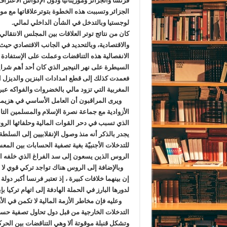
فرنسا والجزائر وموريتانيا ودول الإكواس الاعترا
الجزائر وتسببت هذه الخطوة بتوترعلاقاتها مع مور
لوجستيا وبالتدخل في الشأن الداخلي لمالي.
كان من نتائج توتر العلاقات بين المجلس الانتقالي
والاقتصادية، وبالتحديد في الجانب الاقتصادي حيث 
الانفصالية هذه التناقضات وعملت على الإستفادة
السيطرة على نهر النيجير الذي كان أحد أهم شرايي
فعمدت كذلك إلى قطع امدادات البنزين والديزل ا
المغربية التي تزود مالي بالخضروات والفواكه عبر 
ويرى المراقبون أن العامل الأساسي في هزيمة ا
الأزوادية مع جماعة نصرة الإسلام والمسلمين التاب
الذي تسبب في دحر القوات المالية وحلفائها الرو
يجدر بالذكر أنه منذ وصول الإنقلابيين إلى السل
للتدخلات الأجنبيّة بغية تصفية الحسابات بين الم
الروس الذين يسعون إلى سد الفراغ الذي خلفه ا
وبالإضافة إلى الروس هناك تواجد تركي قوي لا ن
إن بينهما خلافات كبيرة ، إذ تعتبر فرنسا أكبر دولة
لدورها البارز في الحملة الهادفة إلى اتهام تركيا بإب
وعليه فإن مخاطر الأزمة المالية لا تكمن في الأ
التدخلات الخارجية من قبل دول تحاول تصفية حساب
وتشكل قنبلة موقوتة ألا وهي التناقضات بين الحركات