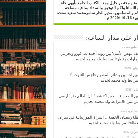
متن مختصر خليل ومعه الكتاب الجامع بأبهى حلة
الله لنا ولكم التوفيق والسداد بما فيه مصلحة
ام والمسلمين .
مدير الدار
سامرمحمد سعيد سعدة
1 /2020 م
ار على مدار الساعة:
ف تنهض الأمم؟ بين رؤية أحمد ت. كورو وتجربتي
إمارات وقطر/المرابط ولد محمد لخديم
ويرات بين بشائر المطر وهاجس التلوث!!/
مرابط ولد محمد لخديم
ن الصحراء… حين اكتشفتُ أن العالم يقرأ أرضي
ثر مني!/المرابط ولد محمد لخديم
2
لة رمضان الخفية… المرأة الموريتانية في ميزان
عطاء/المرابط ولد محمد لخديم