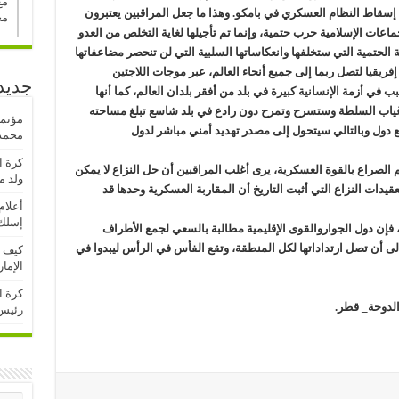
مع
 إسقاط النظام العسكري في بامكو. وهذا ما جعل المراقبين يعتبرون
مح
اعات الإسلامية حرب حتمية، وإنما تم تأجيلها لغاية التخلص من العدو
الحتمية التي ستخلفها وانعكاساتها السلبية التي لن تنحصر مضاعفاتها
فريقيا لتصل ربما إلى جميع أنحاء العالم، عبر موجات اللاجئين
جديد
في أزمة الإنسانية كبيرة في بلد من أفقر بلدان العالم، كما أنها
ياب السلطة وستسرح وتمرح دون رادع في بلد شاسع تبلغ مساحته
مؤتمر
سبع دول وبالتالي سيتحول إلى مصدر تهديد أمني مباشر لدول
محمد 
كرة ا
راع بالقوة العسكرية، يرى أغلب المراقبين أن حل النزاع لا يمكن
ولد م
يدات النزاع التي أثبت التاريخ أن المقاربة العسكرية وحدها قد
أعلام
إسلك 
 فإن دول الجواروالقوى الإقليمية مطالبة بالسعي لجمع الأطراف
إلى أن تصل ارتداداتها لكل المنطقة، وتقع الفأس في الرأس ليبدوا في
كيف ت
الإما
كرة ا
الدوحة_ قطر.
رئيس