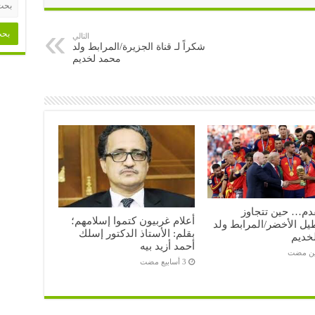
التالي
شكراً لـ قناة الجزيرة/المرابط ولد
محمد لخديم
قدم… حين تتجاوز
أعلام غربيون كتموا إسلامهم؛
ل الأخضر/المرابط ولد
بقلم: الأستاذ الدكتور إسلك
خديم
أحمد أزيد بيه
ين مضت