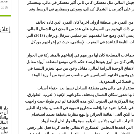
محمد 
يش المالي مثل معسكر: كاتي ثاني أكبر معسكر في مالي، ومعسكر
20 سبتمبر، 2020
طر على أكبر مدن الشمال كيدالي، وموبتي وسيفاري في الوسط. وقد
التمرد في منطقة أزواد، آخرها كان التمرد الذي قاده تحالف
إعلان
دية المسلحة سنة 2012، وتمكنت في ذلك الهجوم من السيطرة على عدد من المدن في الشمال المالي،
وهددت العاصمة بامكو لولا التدخل العسكري الفرنسي الذي وضع حدا لتقدمهم عبرعمليتي سرفال وبرخان (2013) التي
ت التابعة للقاعدة في المغرب الإسلامي، حيث تم إخراجهم من كل
ماعات المسلحة كان لها دور مهم في إقناعهم بالمشاركة في الحوار
ي أسفر عن توقيع اتفاقية الجزائر سنة 2015، والتي كان من أبرز بنودها إرساء حكم ذاتي موسع لمنطقة أزواد مقابل
تفاق الوحدة الترابية لمالي، مقابل وعود من بينها بتعزيز التنمية في
جيش وتعيين قادتهم السياسيين في مناصب سياسية من أبرزها الوعد
ي قنصلا في السعودية.
تقرار في مالي وفي منطقة الساحل نسبيا بعد احتواء أسباب
ابها شعور سكان الشمال بمختلف مكوناتهم الإثنية ( العرب، الطوارق،
ة المركزية في الجنوب. لكن هذه الاتفاقية لم تدم طويلا حيث واجهت
ي بامكوا بتعهداتها بإقامة مشاريع تنموية في الشمال، وقد زاد الطين
دار ا
أن تع
 الذي ألغى اتفاقية الجزائر، وانتهج مقاربة مختلفة تعتمد استخدام
والتأ
راب المالي، بدلا من الدبلوماسية والحوار لحل أزمة أزواد.
المال
موريت
تي اتخذها المجلس العسكري الانتقالي جاءت كردة فعل على رفض
نعلن 