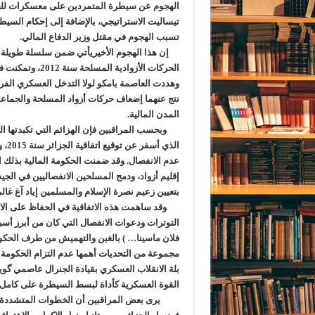
الهجوم عن سيطرة المتمردين على معسكرات للج
تيساليت الاستراتيجي، بالإضافة إلى إحكام السي
تسبب الهجوم في مقتل وزير الدفاع المالي.
إن هذا الهجوم الأخيريأتي ضمن سلسلة طويلة من 
الحركات الأزوا
نتج عنهما إضعاف حركات أزواد المسلحة والجماعا
المدن المالية.
وبحسب المراقبين فإن الهزائم التي تكبدتها الج
الذ
عدم الانفصال. وقد ضمنت الحكومة المالية بذلك الا
إقليم أزواد، ودمج المسلحين الانفصاليين في ال
بتعيين زعيم نصرة الإسلام والمسلمين إياد آغ غال
وقد ساهمت هذه الاتفاقية في الحفاظ على الاس
التوترات ودعوات الانفصال التي كان من أبرز أسب
فلان ماسينا… ) بالغبن والتهميش من طرف الحكوم
مجموعة من التحديات أهمها عدم التزام الحكومة ف
بلة الانقلاب العسكري بقيادة الجنرال عاصمي گويتا
القوة العسكرية كأداة لبسط السيطرة على كامل الت
يرى بعض المراقبين أن الخطوات المتشددة ال