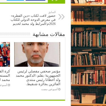
السابق
حضور لافت لكتاب «دين الفطرة»
في معرض الدوحة الدولي للكتاب
2026م/المرابط ولد محمد لخديم
مقالات مشابهة
مؤتمر صحفي مفصلي لرئيس
كرة ال
الجمهورية/ بقلم: الدكتور محمد
المستطي
ولد أحظانا رئيس منتدى
محمد ل
الفائزين بجائزة شنقيط.
‏أسبوع
‏أسبوعين مضت