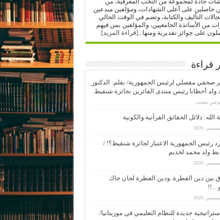
شات جادة لمجموعة من النخب المعرفية، من
ن حاصلين على أعلى الشهادات، ومؤلفين مبدعين
الات التأليف والكتابة، وتضم في الوقت الحالي
 من الأساتذة الجامعيين، والمؤلفين بمن فيهم
لون على جوائز تقديرية ومنها...
[قراءة المزيد]
ر قراءة
 صحفي مفصلي لرئيس الجمهورية/ بقلم: الدكتور
ولد أحظانا رئيس منتدى الفائزين بجائزة شنقيط.
بوعين مضت
 الله: دلائل الحقائق القرآنية والكونية
د رئيس الجمهورية الاعتبار لجائزة شنقيط؟! /
بط ولد محمد لخديم
 بين دين الفطرة..ودين الفطرة لجان جاك
…!!
ستراتيجية جديدة للنظام التعليمي في موريتانيا/