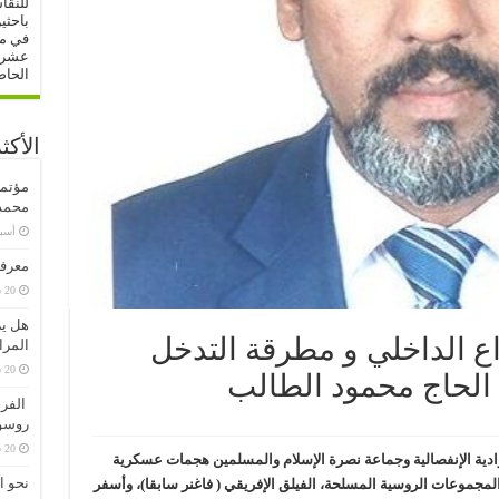
للنقا
باحثي
في مج
عشرات
الحاص
الأكث
مؤتمر
محمد 
‏أس
معرفة
20 سبتمبر، 2020
هل ير
ع الداخلي و مطرقة التدخل
المرا
20 سبتمبر، 2020
د الحاج محمود الطالب
الفرق
روسو
20 سبتمبر، 2020
شنت الحركات الأزوادية الإنفصالية وجماعة نصرة الإسلام والمسلمين هجمات عسكرية
نحو ا
لمجموعات الروسية المسلحة، الفيلق الإفريقي ( فاغنر سابقا)، وأسفر