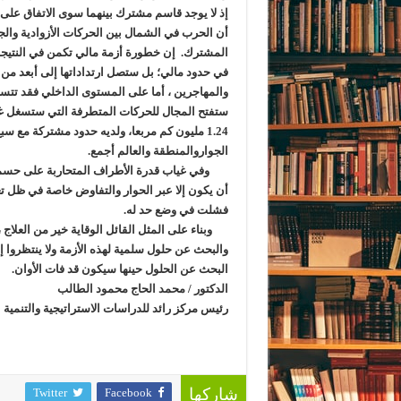
إذ لا يوجد قاسم مشترك بينهما سوى الاتفاق على
أن الحرب في الشمال بين الحركات الأزوادية والجم
المشترك.
إن خطورة أزمة مالي تكمن في النتيجة 
في حدود مالي؛ بل ستصل ارتداداتها إلى أبعد من إ
والمهاجرين ، أما على المستوى الداخلي فقد تتسبب 
ستفتح المجال للحركات المتطرفة التي ستسغل غ
1.24 مليون كم مربعا، ولديه حدود مشتركة مع 
الجواروالمنطقة والعالم أجمع.
وفي غياب قدرة الأطراف المتحاربة على حسم الص
أن يكون إلا عبر الحوار والتفاوض خاصة في ظل تعق
فشلت في وضع حد له.
وبناء على المثل القائل الوقاية خير من العلاج ،
والبحث عن حلول سلمية لهذه الأزمة ولا ينتظروا 
البحث عن الحلول حينها سيكون قد فات الأوان.
الدكتور / محمد الحاج محمود الطالب
رئيس مركز رائد للدراسات الاستراتيجية والتنمية 
Twitter
Facebook
شاركها