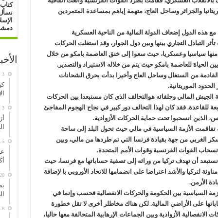
ف بالانقلاب العسكري، فقامت بطرد القوات الفرنسية وألغت اتفاقية
كتاب 
يتانيا والجزائر وساحل العاج، متهمة إياهم بمساعدة المتمردين
نسأل 
الإسل
دمشق : 16/ 0
 مع هذه الدول إضعاف الدولة المالية من الناحية العسكرية
تأثر التبادل التجاري بينها وبين دول الجوار، وقد استغلت الحركات
 منها سياسيا وعسكريا، حيث سعوا إلى خنق العاصمة بامكو من خلال
الأخب
ن الحياة للعاصمة بامكو حيث يتم من خلاله الاستيراد والتصدير.
لقادمة من السنغال وساحل العاج وأخيرا بدأت بحرق الشحانات
كي
الحدود الموريتانية.
ال
لجيش المالي وحلفائه هوالتحالف الذي كان مستبعدا بين الحركات
عة للقاعدة. فقد كان لهذا التحالف دور كبير في نجاح الهجوم المفاجئ
3 يوليو، 2026
أز
س، الذين انسحبوا تحت حماية الحركات الأزوادية.
ال
طة تفاقمت الأزمة السياسية في مالي حيث تحول البلد إلى ساحة
عسكر الغربي من جهة بقيادة فرنسا التي تم طردها من مالي، وبين
5 مايو، 2026
نسحاب القوات الفرنسية وقوات الأمم المتحدة.
عي
أك
ستبعد أن تهدف تركيا من ورائه إلى تصفية حساباتها مع فرنسا، حيث
 مناوئة لتركيا والأشد اعتراضا على انضمامها للاتحاد الأوروبي با لإضافة
20 مارس، 026
ادة الأرمن.
بط
زمة السياسية بين الحكومة والحركات الانفصالية فحسب وإنما في
ال
اتها على الأراضي المالية. لكن هناك مخاطلر أخرى لا تقل خطورة
6 مارس، 2026
 الانفصالية الأزوادية وبين الجماعات الإرهابية المتحالفة معها حاليا،