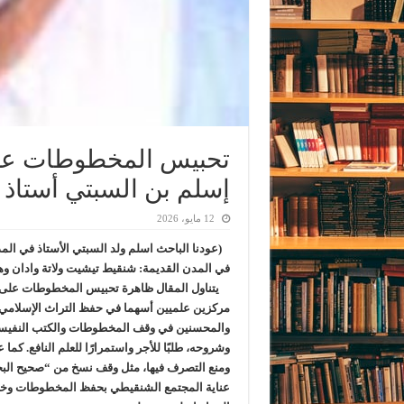
تحبيس المخطوطات على
إسلم بن السبتي أستاذ با
12 مايو، 2026
(عودنا الباحث اسلم ولد السبتي الأستاذ في المدرس
في المدن القديمة: شنقيط تيشيت ولاتة وادان وه
يتناول المقال ظاهرة تحبيس المخطوطات على مس
مركزين علميين أسهما في حفظ التراث الإسلامي ون
والمحسنين في وقف المخطوطات والكتب النفيسة 
وشروحه، طلبًا للأجر واستمرارًا للعلم النافع. ك
ومنع التصرف فيها، مثل وقف نسخ من “صحيح البخ
عناية المجتمع الشنقيطي بحفظ المخطوطات وخدم