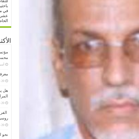
للنقا
باحثي
في مج
عشرات
الحاص
الأكث
مؤتمر
محمد 
‏أس
معرفة
20 سبتمبر، 2020
هل ير
المرا
20 سبتمبر، 2020
الفرق
روسو
20 سبتمبر، 2020
نحو ا