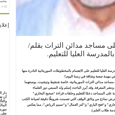
محمد 
20 سبتمبر، 2020
إعلان
 مساجد مدائن التراث بقلم/
لمدرسة العليا للتعليم.
ة العليا للتعليم على الاهتمام بالمخطوطات الموريتانية النادرة منها
ي مهمة صعبة وشاقة في زمننا اليوم!!
اجد مدائن التراث الموريتانية، خاصة شنقيط وتيشيت، بوصفهما
شر المعرفة. وقد أبرز الباحث إسلم ولد السبتي دور العلماء
دار ا
على المساجد دعمًا للتعليم وحلقات قراءة “صحيح البخاري”
أن تع
ما عرض نماذج من وثائق الوقف التي تضمنت شروطًا دقيقة لصيانة الكتب
والتأ
اري” و“فتح الباري” و“كنز العمال” و“نسيم الرياض”، مما يعكس
المال
موريت
ة طلاب العلم.).
نعلن 