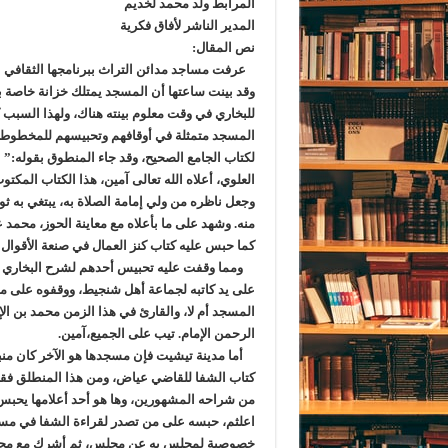
المرابط ولد محمد لخديم
المدير الناشر لأفاق فكرية
نص المقال:
عرفت مساجد مدائن التراث ببرنامجها الثقافي
وقد بينت ساعتها أن المسجد يمتلك خزانة خاصة 
للبخاري في وقت معلوم بينته هناك، ولهذا السبب
المسجد متمثلة في أوقافهم وتحبيسهم للمخطوطات،
لكتاب الجامع الصحيح، وقد جاء المنطوق بقوله:” ا
العلوي، أعلاه الله تعالى آمين، هذا الكتاب الم
وجعل ناظره من ولي إمامة الصلاة به، يبتغي به ثواب
منه. وشهد على ما بأعلاه مع معاينة الحوز، محمد ع
كما حبس عليه كتاب كنز العمال في صنعة الأقوال و
ومما وقفت عليه تحبيس أحدهم لشرح البخاري أيض
على يد كاتبه لجماعة أهل شنجيط، ووقفوه على مس
الرحمن الإمام. تيب على الجميع،آمين.
أما مدينة تيشيت فإن مسجدها هو الآخر كان منب
كتاب الشفا للقاضي عياض، ومن هذا المنطلق فقد
من شراحه المشهورين، وها هو أحد أعلامها يحبس ن
اعلثم، حبسه على من تصدر لقراءة الشفا في مس
خصوصية لمجلس به عن مجلس، ثم أشرك مع مجال