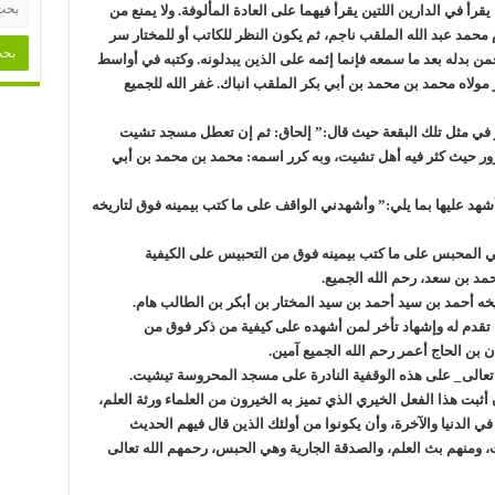
قرأ في الدارين اللتين يقرأ فيهما على العادة المألوفة. ولا يمنع من
م محمد عبد الله الملقب ناجم، ثم يكون النظر للكاتب أو للمختار سر
من بدله بعد ما سمعه فإنما إثمه على الذين يبدلونه. وكتبه في أواسط
ولاه محمد بن محمد بن أبي بكر الملقب انباك. غفر الله للجميع
ر في مثل تلك البقعة حيث قال:” إلحاق: ثم إن تعطل مسجد تشيت
رور حيث كثر فيه أهل تشيت، وبه كرر اسمه: محمد بن محمد بن أبي
د عليها بما يلي:” وأشهدني الواقف على ما كتب بيمينه فوق لتاريخه
 المحبس على ما كتب بيمينه فوق من التحبيس على الكيفية
مد بن سعد، رحم الله الجميع.
 أحمد بن سيد أحمد بن سيد المختار بن أبكر بن الطالب هام.
تقدم له وإشهاد تأخر لمن أشهده على كيفية من ذكر فوق من
 بن الحاج أعمر رحم الله الجميع آمين.
عالى_ على هذه الوقفية النادرة على مسجد المحروسة تيشيت.
ت هذا الفعل الخيري الذي تميز به الخيرون من العلماء ورثة العلم،
 في الدنيا والآخرة، وأن يكونوا من أولئك الذين قال فيهم الحديث
ث، ومنهم بث العلم، والصدقة الجارية وهي الحبس، رحمهم الله تعالى