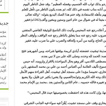
مع
يرجو بذلك ثواب الله الجسيم، وفضله العظيم”. وقد جعل الناظر اليوم
مح
، إلا من أنابه مناب نفسه في ذلك كله، ثم بعده يكون الناظر من تأهل للعلم
بتأهله للاستفادة. وقد ختم هذا الصك البديع بقوله: “والله تعالى
يثيبه ثواب من أحسن عملا، ولا يخيب له أملا، وكتبه مثبتا له في شوال من عام اثنين وستين ومئتين وألف(1262ه) فقير
جديد
ه,
أعلاه رجع عنه المحبس وأثبت ذلك الناسخ للوثيقة القاضي المتفنن
مؤتمر
ضروب عليه رجع عنه مما يتعلق بالناظر رجع عنه الواقف، وأوقف النظر
محمد 
ن الحاج، وكتبه من أمره بإلحاقه والضرب علي ما ضرب عليه، فقير
كرة ا
.
ولد م
ينة تيشيت عضضته أيادي كريمة بوقفها شراحه، ومن أشهرهم: فتح
أعلام
صه: الحمد لله وحده، وصلى الله على من لا نبي بعده،
إسلك 
لمصطفى اللادمي، أقر وهو بحال المواخذة بالاقرار ولزومه، أنه حبس
كيف ت
مجموع تأليف العلامة أبي العباس أحمد بن علي بن محمد المشتهر بابن
الإما
اري، تحبيسا مؤبدا على مسجد أهل تيشيت، أهل القراءة منهم الأمثل
ك وجه الله الكريم وثوابه(العميم، ولا يغني) بكثير عن قليل، ولا يضيع
كرة ا
رئيس
 تغييره فالله حسيبه…عام الثامن والستين بعد ..محمد بن الإمام محمد
ها، وإن كانت هذه قد احتفظت بخصوصيتها حيث قال المحبس:”
لبخاري وقف على مسجد تشيت، يُقْرَأ فيه سواء فيه الجانب الشرقي