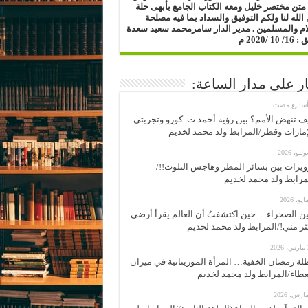
متن مختصر خليل ومعه الكتاب الجامع بأبهى حلة
الله لنا ولكم التوفيق والسداد بما فيه مصلحة
ام والمسلمين .
مدير الدار
سامرمحمد سعيد سعدة
1 /2020 م
ار على مدار الساعة:
ف تنهض الأمم؟ بين رؤية أحمد ت. كورو وتجربتي
إمارات وقطر/المرابط ولد محمد لخديم
ويرات بين بشائر المطر وهاجس التلوث!!/
مرابط ولد محمد لخديم
ن الصحراء… حين اكتشفتُ أن العالم يقرأ أرضي
ثر مني!/المرابط ولد محمد لخديم
2
لة رمضان الخفية… المرأة الموريتانية في ميزان
عطاء/المرابط ولد محمد لخديم