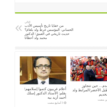
التالي
من خفايا تاريخ تأسيس الأدب
الحساني: المؤسس غرظُ ولد بلغامَ؟
حديث تاريخي في العمق/ الدكتور
محمد ولد أحظانا
قدم… حين تتجاوز
أعلام غربيون كتموا إسلامهم؛
ل الأخضر/المرابط ولد
بقلم: الأستاذ الدكتور إسلك
خديم
أحمد أزيد بيه
ين مضت