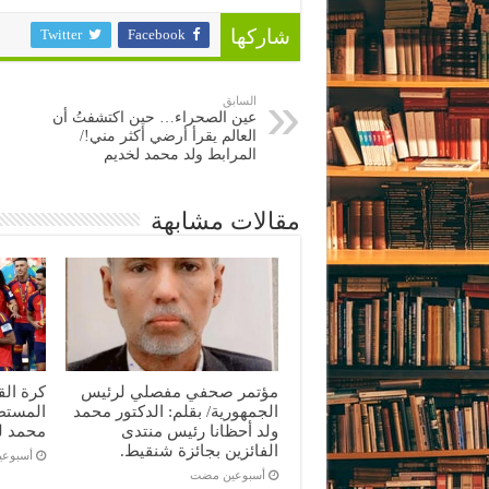
Twitter
Facebook
شاركها
السابق
عين الصحراء… حين اكتشفتُ أن
العالم يقرأ أرضي أكثر مني!/
المرابط ولد محمد لخديم
مقالات مشابهة
مؤتمر صحفي مفصلي لرئيس
كرة ال
الجمهورية/ بقلم: الدكتور محمد
المستطي
ولد أحظانا رئيس منتدى
محمد ل
الفائزين بجائزة شنقيط.
‏أسبوع
‏أسبوعين مضت