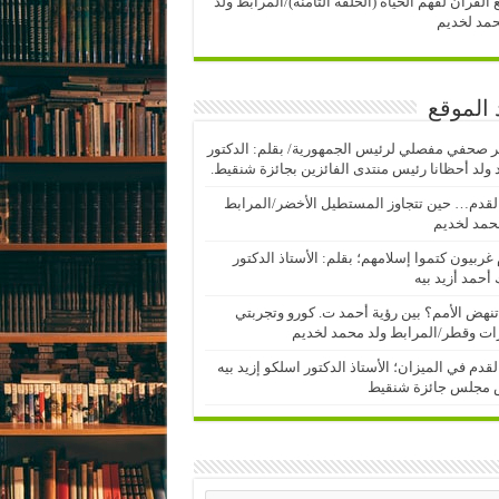
 القرآن لفهم الحياة (الحلقة الثامنة)/المرابط ولد
مد لخديم
 الموقع
 صحفي مفصلي لرئيس الجمهورية/ بقلم: الدكتور
ولد أحظانا رئيس منتدى الفائزين بجائزة شنقيط.
لقدم… حين تتجاوز المستطيل الأخضر/المرابط
حمد لخديم
 غربيون كتموا إسلامهم؛ بقلم: الأستاذ الدكتور
أحمد أزيد بيه
نهض الأمم؟ بين رؤية أحمد ت. كورو وتجربتي
رات وقطر/المرابط ولد محمد لخديم
لقدم في الميزان؛ الأستاذ الدكتور اسلكو إزيد بيه
 مجلس جائزة شنقيط