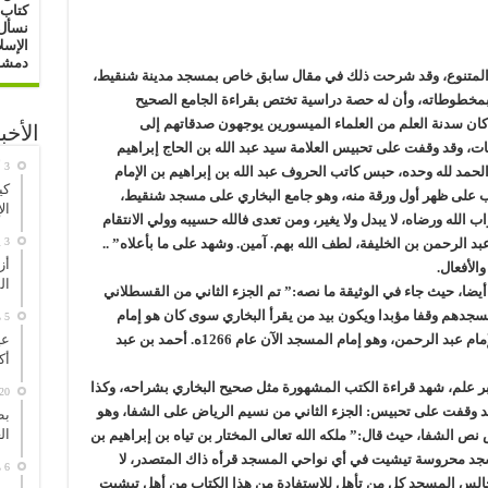
كتاب 
نسأل 
الإسل
دمشق : 16/ 0
 المتنوع، وقد شرحت ذلك في مقال سابق خاص بمسجد مدينة شنقيط،
بمخطوطاته، وأن له حصة دراسية تختص بقراءة الجامع الصحيح
 كان سدنة العلم من العلماء الميسورين يوجهون صدقاتهم إلى
الأخب
 وقد وقفت على تحبيس العلامة سيد عبد الله بن الحاج إبراهيم
لحمد لله وحده، حبس كاتب الحروف عبد الله بن إبراهيم بن الإمام
كي
كتوب على ظهر أول ورقة منه، وهو جامع البخاري على مسجد شنقيط،
ال
 الله ورضاه، لا يبدل ولا يغير، ومن تعدى فالله حسيبه وولي الانتقام
3 يوليو، 2026
بد الرحمن بن الخليفة، لطف الله بهم. آمين. وشهد على ما بأعلاه” ..
أز
الأفعال.
ال
ا، حيث جاء في الوثيقة ما نصه:” تم الجزء الثاني من القسطلاني
جدهم وقفا مؤبدا ويكون بيد من يقرأ البخاري سوى كان هو إمام
5 مايو، 2026
عي
المسجد أم لا، والقارئ في هذا الزمن محمد بن الإمام عبد الرحمن، وهو إمام المسجد الآن عام 1266ه. أحمد بن عبد
أك
ر علم، شهد قراءة الكتب المشهورة مثل صحيح البخاري بشراحه، وكذا
20 مارس، 026
 وقفت على تحبيس: الجزء الثاني من نسيم الرياض على الشفا، وهو
بط
ال
ص الشفا، حيث قال:” ملكه الله تعالى المختار بن تياه بن إبراهيم بن
جد محروسة تيشيت في أي نواحي المسجد قرأه ذاك المتصدر، لا
6 مارس، 2026
س المسجد كل من تأهل للاستفادة من هذا الكتاب من أهل تيشيت