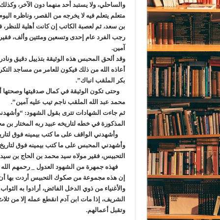
والساحلي، ولا يستبد أحد منهما دون الآخر، وكذلك ي
متعلم يتعلم فيه لا يخرجه من القصر، وناظره اليو
بن سعد، ثم لعصبة الكاتب إن كانت أهلية للنظر، ف
رجب الفرد عام إحدى وتسعين ومئتين وألف، فقير م
آمين.
وقد ألحق المحبس هذه الوثيقة بتذييل دقيق وناد
أعاذه الله من ذلك فيكون للعامر من مساجد التك
بكر الملقب انباك”.
وحتى تكون الوثيقة في كمال صدقيتها وصحتها أشه
محمد عبد الله الملقب ناجم تيب عليه آمين”.
ثم جاءت الشهادات تترى بقول الشهود: “وأشهدني
المذكورة في خطه لتاريخه عبيد ربه المختار بن مح
وأشهدني الواقف على ما كتب بيمينه فوق لتاريخه
وأشهدني المحبس على ما كتب بيمينه فوق لتاريخ 
التحبيس، فقير مولاه سيد محمد بن الحاج بن سيدن
فهذه جمهرة من الشهود العدول _ رحمهم الله ت
إن هذه مجموعة من صكوك التحبيس أردت بها أن أثب
والأغنياء من ذوي الدخل الفائض، أرادوا به الثواب
الشريف، إذا مات ابن آدم انقطع عمله إلا من ثلا
وتقبل أعمالهم.