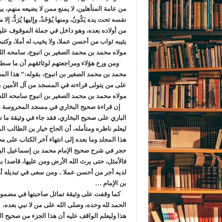
من عامة المتأهلين، لا يمنع ممن لا يضيعه منهم، 
نفسه تحت يده يَكُونُ، ومنها يُؤخَذُ، وإليها يُرَدُّ
من أولاده بعده، وهو داخل في جملة الموقوف عليهم 
مولاه محمد بن محمد الصغير بن انبوج، سامحه الل
ومن ورع هؤلاء ومراجعتهم لوثائقهم أن ما سطر 
محمد بن محمد الصغير بن انبوج، بقوله:” هذا الم
على من يتولى قراءته في المسجد من آل الأمين ب
مولاه محمد بن محمد الصغير بن انبوج سامحه الله
إن قراءة صحيح البخاري في مسجد المحروسة مد
الباري على صحيح البخاري، فقد جاء في وثيقة ما ن
ليعلم ناظره ومتأمله، أن الحاج خيار بن الطالب ا
هذا المجلد وما بعده إلى انتهاء آخر الكتاب على 
حجر في شرح صحيح الإمام محمد بن إسماعيل البخ
فالأمثل، حتى يرث الله الأرض ومن عليها، قاصدا بذل
لديه أجر من أحسن عملا .. ومن سعى في تبديله أو
بن الإمام …
كما وقفت على وثيقة تماثل صاحبتها في مضمون
الحمد لله وحده، وصلى الله على من لا نبي بعده،
هذا وليعلم الواقف عليه أن هذا الجزء من صحيح ا