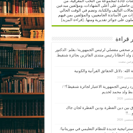
شات جادة لمجموعة من النخب المعرفية، من
ن حاصلين على أعلى الشهادات، ومؤلفين مبدعين
الات التأليف والكتابة، وتضم في الوقت الحالي
 من الأساتذة الجامعيين، والمؤلفين بمن فيهم
لون على جوائز تقديرية ومنها...
[قراءة المزيد]
ر قراءة
 صحفي مفصلي لرئيس الجمهورية/ بقلم: الدكتور
ولد أحظانا رئيس منتدى الفائزين بجائزة شنقيط.
بوعين مضت
 الله: دلائل الحقائق القرآنية والكونية
د رئيس الجمهورية الاعتبار لجائزة شنقيط؟! /
بط ولد محمد لخديم
 بين دين الفطرة..ودين الفطرة لجان جاك
…!!
ستراتيجية جديدة للنظام التعليمي في موريتانيا/