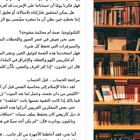
فهل فكرنا يومًا أن حساباتنا على الإنترنت قد تُعر
هل يمكن لمنشور شاركناه بلامبالاة، أو تعليق كت
إننا نخطئ حين نظن أن ما ننشره سيُنسى مع الزمن
التكنولوجيا: نعمة أم محكمة مفتوحة؟
نعم، نحن نعيش في عصر الصور واللحظات السريعة،
والسيرفرات التي تحفظ كل شيء.
فهل استخدمنا هذه النعمة لتوثيق الخير، ونشر المع
أم لتكريس اللهو والغفلة، والإغراق في الملذا
قال ابن خلدون: “إذا كثر الترف والتفنن، تأذَّن ال
مراجعة الحساب… قبل الحساب
لقد دعانا الإسلام إلى محاسبة النفس قبل أن ن
“الكيس من دان نفسه، وعمل لما بعد الموت” (روا
فما بالك إذا كانت التقنية نفسها باتت “شاهدة” عل
حتى بعض المفكرين الغربيين أدركوا هذه الحقي
فـ ديل كارنيغي كان يحتفظ بملف سماه: “حماقات ار
ونابليون بونابرت قال: “لم يكن أحد سببًا في 
أما نحن، فقد أحاطتنا الأجهزة من كل جانب… فهل 