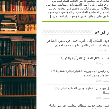
شات جادة لمجموعة من النخب المعرفية، من
ن حاصلين على أعلى الشهادات، ومؤلفين مبدعين
الات التأليف والكتابة، وتضم في الوقت الحالي
 من الأساتذة الجامعيين، والمؤلفين بمن فيهم
لون على جوائز تقديرية ومنها...
[قراءة المزيد]
ر قراءة
وف المكتبة إلى ذاكرة الأمة.. في حضرة الشاعر
 ولد عبد القادر./المرابط ولد محمد لخديم
 الله: دلائل الحقائق القرآنية والكونية
د رئيس الجمهورية الاعتبار لجائزة شنقيط؟! /
بط ولد محمد لخديم
 بين دين الفطرة..ودين الفطرة لجان جاك
…!!
ستراتيجية جديدة للنظام التعليمي في موريتانيا/