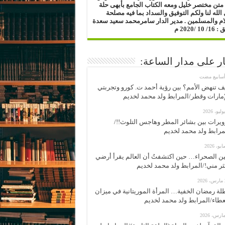
متن مختصر خليل ومعه الكتاب الجامع بأبهى حلة
الله لنا ولكم التوفيق والسداد بما فيه مصلحة
ام والمسلمين .
مدير الدار
سامرمحمد سعيد سعدة
1 /2020 م
ار على مدار الساعة:
ف تنهض الأمم؟ بين رؤية أحمد ت. كورو وتجربتي
إمارات وقطر/المرابط ولد محمد لخديم
ويرات بين بشائر المطر وهاجس التلوث!!/
مرابط ولد محمد لخديم
ن الصحراء… حين اكتشفتُ أن العالم يقرأ أرضي
ثر مني!/المرابط ولد محمد لخديم
2
لة رمضان الخفية… المرأة الموريتانية في ميزان
عطاء/المرابط ولد محمد لخديم