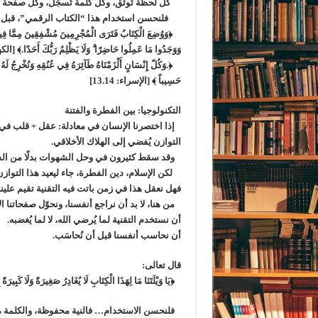
كل لحظة تُوثق، وكل كلمة تُسجّل، وكل صفحة نُ
فلنحسن استخدام هذا “الكتاب الرقمي”، قبل أن ي
﴿وَوُضِعَ الْكِتَابُ فَتَرَى الْمُجْرِمِينَ مُشْفِقِينَ مِمَّا فِيهِ وَيَقُ
وَوَجَدُوا مَا عَمِلُوا حَاضِرًا ۗ وَلَا يَظْلِمُ رَبُّكَ أَحَدًا.﴾ [الكه
حَسِيباً ﴾ [الإسراء: 13.14]
التكنولوجيا: بين الفطرة والفتنة
إذا اختصرنا الإنسان في معادلة: عقل + قلب في 
التوازن يُفضي إلى الهلاك الأخلاقي.
وقد سقط كثيرون في وحل الشهوات بدلًا من الس
لكن الإسلام، دين الفطرة، جاء ليعيد هذا التواز
فهل نعقل هذا في زمن باتت فيه التقنية تقيم علي
من هنا، لا بد أن نراجع أنفسنا، ونحوّل صفحاتنا ال
أن نستخدم التقنية لما يُرضي الله، لا لما يُغضبه.
أن نحاسب أنفسنا قبل أن نُحاسَب.
قال تعالى:
﴿يَا وَيْلَتَنَا مَا لِهَذَا الْكِتَابِ لَا يُغَادِرُ صَغِيرَةً وَلَا كَبِيرَة
فلنحسن الاستخدام… فالنية محفوظة، والكلمة م