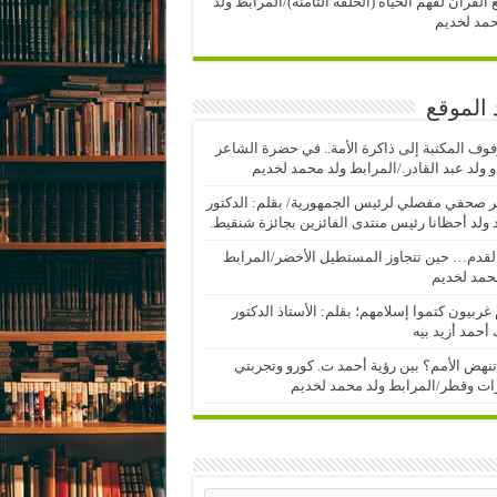
 القرآن لفهم الحياة (الحلقة الثامنة)/المرابط ولد
مد لخديم
 الموقع
وف المكتبة إلى ذاكرة الأمة.. في حضرة الشاعر
 ولد عبد القادر./المرابط ولد محمد لخديم
 صحفي مفصلي لرئيس الجمهورية/ بقلم: الدكتور
ولد أحظانا رئيس منتدى الفائزين بجائزة شنقيط.
لقدم… حين تتجاوز المستطيل الأخضر/المرابط
حمد لخديم
 غربيون كتموا إسلامهم؛ بقلم: الأستاذ الدكتور
أحمد أزيد بيه
نهض الأمم؟ بين رؤية أحمد ت. كورو وتجربتي
رات وقطر/المرابط ولد محمد لخديم