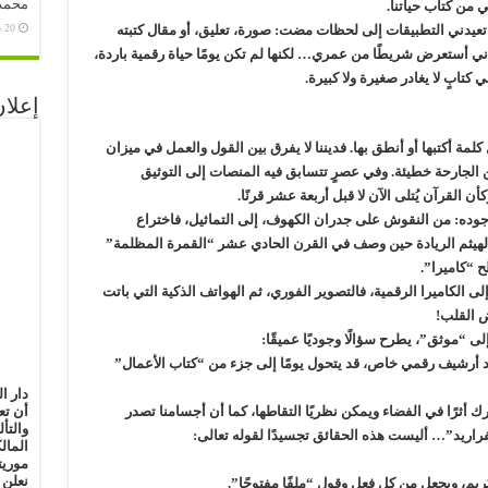
محمد 
 من كتاب حياتنا.
20 سبتمبر، 2020
يدني التطبيقات إلى لحظات مضت: صورة، تعليق، أو مقال كتبته
ني أستعرض شريطًا من عمري… لكنها لم تكن يومًا حياة رقمية باردة،
 كتابٍ لا يغادر صغيرة ولا كبيرة.
إعلان
ة أكتبها أو أنطق بها. فديننا لا يفرق بين القول والعمل في ميزان
 الجارحة خطيئة. وفي عصرٍ تتسابق فيه المنصات إلى التوثيق
ن القرآن يُتلى الآن لا قبل أربعة عشر قرنًا.
وده: من النقوش على جدران الكهوف، إلى التماثيل، فاختراع
 الهيثم الريادة حين وصف في القرن الحادي عشر “القمرة المظلمة”
ى الكاميرا الرقمية، فالتصوير الفوري، ثم الهواتف الذكية التي باتت
ض القلب!
 “موثق”، يطرح سؤالًا وجوديًا عميقًا:
 أرشيف رقمي خاص، قد يتحول يومًا إلى جزء من “كتاب الأعمال”
دار ا
أن تع
أثرًا في الفضاء ويمكن نظريًا التقاطها، كما أن أجسامنا تصدر
والتأ
فراريد”… أليست هذه الحقائق تجسيدًا لقوله تعالى:
المال
موريت
نعلن 
كريم، ويجعل من كل فعل وقول “ملفًا مفتوحًا”.