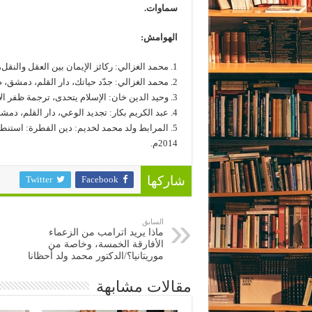
سماوات.
الهوامش:
1. محمد الغزالي: ركائز الإيمان بين العقل والنقل، دار القلم، دمشق، ط4، 1999م.
2. محمد الغزالي: جدّد حياتك، دار القلم، دمشق، ط15، 2003م.
3. وحيد الدين خان: الإسلام يتحدى، ترجمة ظفر الإسلام خان، المختار الإسلامي، القاهرة، 1964م.
4. عبد الكريم بكار: تجديد الوعي، دار القلم، دمشق، ط1، 2000م.
5. المرابط ولد محمد لخديم: دين الفطرة: استنطا
2014م.
Twitter
Facebook
شاركها
السابق
ماذا يريد اترامب من الزعماء
الأفارقة الخمسة، وخاصة من
موريتانيا؟/الدكتور محمد ولد أحظانا
مقالات مشابهة