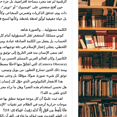
الرقمية لم تعد مجرد مساحة افتراضية، بل جزء حي
حين أفتح صفحتي على “فيسبوك” أو “تويتر”، تع
ذات يوم. تتدفق الذكريات وتغمرني المشاعر، وكأ
بل حياة حقيقية تُوثّق لحظة بلحظة، وكأنها تُنسخ في
الكلمة مسؤولية… والصورة شاهد
كوني مسلمًا، أستشعر ثقل المسؤولية أمام كل كلم
الحساب، بل يجعل من الكلمة الصادقة عبادة، ومن
اللحظي، يتجلى إعجاز الإسلام في دقة توجيهاته، وكأ
لقد سعى الإنسان منذ فجر التاريخ إلى توثيق وج
الكاميرا. وكان للعالم العربي المسلم الحسن بن
(Camera Obscura)، التي اشتُقّ منها لاحقًا مصطلح “كاميرا”.
ومنذ ذلك الحين تسارع التطور: من بويل ونيبس، إل
توثق كل شيء: صورة، صوتًا، موقعًا، بل وحتى نب
هذا الانفجار التكنولوجي الذي حوّل كل إنسان إلى
هل نحسن استخدام هذه النعم؟ وهل ما نراه مجرد
الذي نلقى به الله؟!
لقد ثبت علميًا أن كل موجة صوتية ننطق بها تترك 
موجات حرارية تُرصد في الظلام عبر تقنيات “الإن
﴿مَّا يَلْفِظُ مِن قَوْلٍ إِلَّا لَدَيْهِ رَقِيبٌ عَتِيدٌ﴾ [ق: 18]؟
إن العلم الحديث يعود ليؤكد ما جاء في القرآن ال