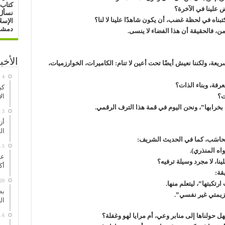
كتاب 
ض علينا في الآخرة؟
نسأل 
بناه في لحظة غضب، أن يكون شاهدًا علينا لا لنا؟
الإسل
دمشق : 16/ 0
، فالحقيقة أن هذا الفضاء لا ينسى.
الأخب
 ولكننا نعيش أيضًا تحت أعين لا تنام: الكاميرات، الخوارزميات،
رفة، وبناء الذات؟
كي
ال
ت؟
له بخرابها”، ونحن اليوم في قمة هذا الترف الرقمي.
3 يوليو، 2026
أز
ال
ُحاسَب، كما في الحديث الشريف:
5 مايو، 2026
ه المنذري).
عي
ينا، لا مجرد وسيلة ترفيه؟
أك
قة:
20 مارس، 026
تكبتها”، ليتعلم منها.
بط
هزيمتي غير نفسي”.
ال
حولناها إلى منابر وعي، أم مرايا لهو وغفلة؟
6 مارس، 2026