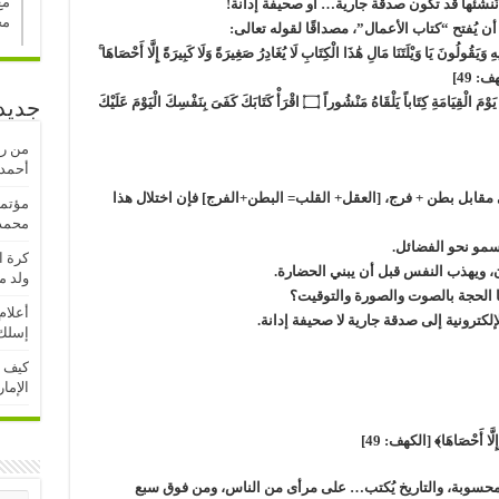
مع
نشئها قد تكون صدقة جارية… أو صحيفة إدانة!
مح
ُفتح “كتاب الأعمال”، مصداقًا لقوله تعالى:
ولُونَ يَا وَيْلَتَنَا مَالِ هَٰذَا الْكِتَابِ لَا يُغَادِرُ صَغِيرَةً وَلَا كَبِيرَةً إِلَّا أَحْصَاهَا ۚ
ف: 49]
﴿.وَكُلّ إِنْسَانٍ أَلْزَمْنَاهُ طَآئِرَهُ فِي عُنُقِهِ وَنُخْرِجُ لَهُ يَوْمَ الْقِيَامَةِ كِتَاباً يَلْقَاهُ مَنْشُوراً ۝ اقْرَأْ كَتَابَكَ كَفَىَ بِنَفْسِكَ الْيَوْمَ عَلَيْكَ
جديد
من رف
أحمدو
مقابل بطن + فرج، [العقل+ القلب= البطن+الفرج] فإن اختلال هذا
مؤتمر
محمد 
مو نحو الفضائل.
كرة ا
ن، ويهذب النفس قبل أن يبني الحضارة.
ولد م
نا الحجة بالصوت والصورة والتوقيت؟
أعلام
إلكترونية إلى صدقة جارية لا صحيفة إدانة.
إسلك 
كيف ت
الإما
ً إِلَّا أَحْصَاهَا﴾ [الكهف: 49]
حسوبة، والتاريخ يُكتب… على مرأى من الناس، ومن فوق سبع