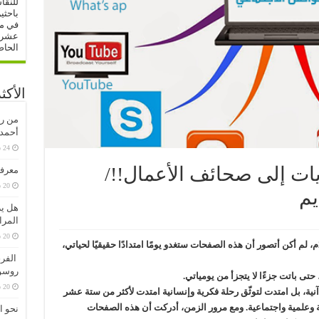
للنقا
باحثي
في مج
عشرات
الحاص
الأكث
من رف
أحمدو
ات إلى صحائف الأعمال!!/
معرفة
20 سبتمبر، 2020
يم
هل ير
المرا
20 سبتمبر، 2020
منذ انضمامي إلى هذا “الفضاء الأزرق” عام 2009م، لم أكن أتصور أن هذه الصفحات ستغدو يومًا امتدادًا حقيقيًا لحياتي،
الفرق
روسو
حتى باتت جزءًا لا يتجزأ من يومياتي.
20 سبتمبر، 2020
ية، بل امتدت لتوثّق رحلة فكرية وإنسانية امتدت لأكثر من ستة عشر
ية وعلمية واجتماعية. ومع مرور الزمن، أدركت أن هذه الصفحات
نحو ا