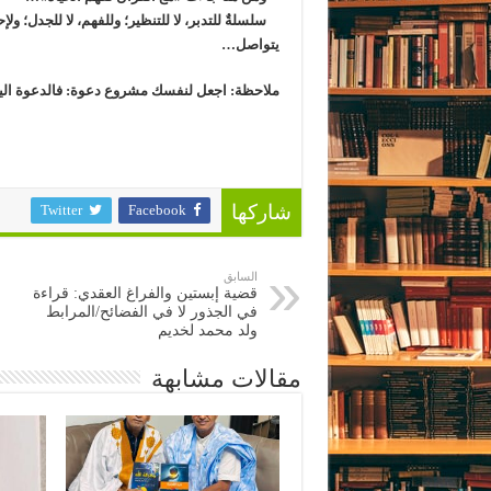
سلسلةٌ للتدبر، لا للتنظير؛ وللفهم، لا للجدل؛ ولإ
يتواصل…
ملاحظة: اجعل لنفسك مشروع دعوة: فالدعوة ال
Twitter
Facebook
شاركها
السابق
قضية إبستين والفراغ العقدي: قراءة
في الجذور لا في الفضائح/المرابط
ولد محمد لخديم
مقالات مشابهة