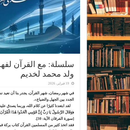
سلسلة: مع القرآن لفهم 
ولد محمد لخديم
19 فبراير، 2026
في شهر رمضان، شهر القرآن، يجدر بنا أن نعيد نش
الجدد بين الجهل والضياع».
لقد ابتعدنا كثيرًا عن كلام الله، وربما يصدق عل
﴿وَقَالَ الرَّسُولُ يَا رَبِّ إِنَّ قَوْمِي اتَّخَذُوا هَٰذَا الْقُرْآن
[سورة الفرقان الآية: 30].
فقد اتخذ كثير من المسلمين القرآن كتاب بركة في ا