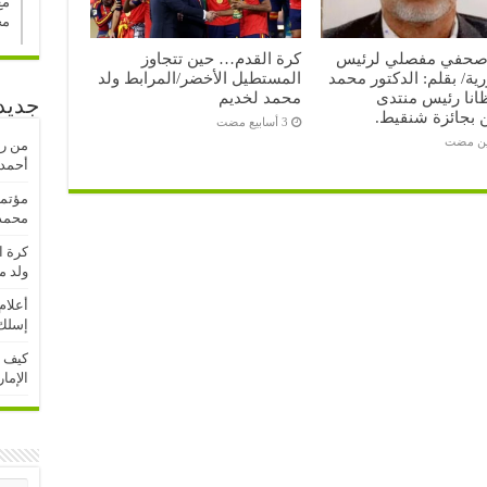
مع
مح
صحفي مفصلي لرئيس
كرة القدم… حين تتجاوز
ية/ بقلم: الدكتور محمد
المستطيل الأخضر/المرابط ولد
انا رئيس منتدى
محمد لخديم
جديد
ن بجائزة شنقيط.
ين مضت
من رف
أحمدو
مؤتمر
محمد 
كرة ا
ولد م
أعلام
إسلك 
كيف ت
الإما