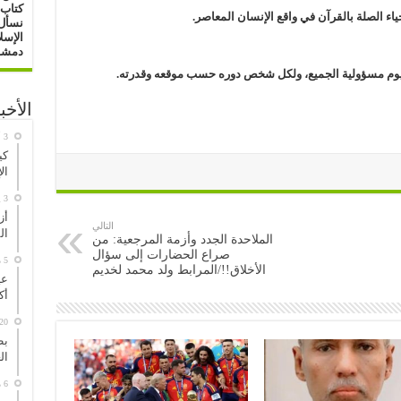
كتاب 
حياء الصلة بالقرآن في واقع الإنسان المعاصر.
نسأل 
الإسل
دمشق : 16/ 0
يوم مسؤولية الجميع، ولكل شخص دوره حسب موقعه وقدرته.
الأخب
كي
ال
3 يوليو، 2026
أز
التالي
ال
الملاحدة الجدد وأزمة المرجعية: من
صراع الحضارات إلى سؤال
5 مايو، 2026
الأخلاق!!/المرابط ولد محمد لخديم
عي
أك
20 مارس، 026
بط
ال
6 مارس، 2026