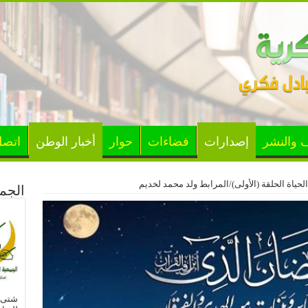
ف والنشر
إصدارات
فضاءات
حوار
أخبار الوطن
اتصل
حياة الحلقة (الأولى)/المرابط ولد محمد لخديم
الجمع
شتى ا