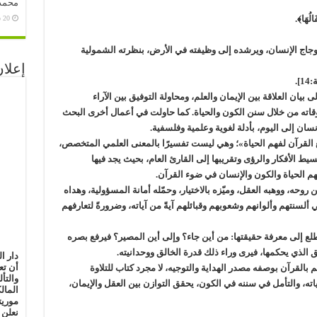
محمد 
الُهَا﴾.
20 سبتمبر، 2020
وجاج الإنسان، ويرشده إلى وظيفته في الأرض، بنظرته الشمولية
إعلان
1].
ان العلاقة بين الإيمان والعلم، ومحاولة التوفيق بين الآراء
لوقاته من خلال سنن الكون والحياة. كما حاولت في أعمال أخرى البحث
سان إلى اليوم، بأدلة لغوية وعلمية وفلسفية.
القرآن لفهم الحياة»؛ وهي ليست تفسيرًا بالمعنى العلمي المتخصص،
سيط الأفكار والرؤى وتقريبها إلى القارئ العام، بحيث يجد فيها
فهم الحياة والكون والإنسان في ضوء القرآن.
حه، ووهبه العقل، وميّزه بالاختيار، وحمّله أمانة المسؤولية، وهداه
سنتهم وألوانهم وشعوبهم وقبائلهم آيةً من آياته، وضرورةً لتعارفهم
لع إلى معرفة حقيقتها: من أين جاء؟ وإلى أين المصير؟ فيرفع بصره
ق الذي يحكمها، فيرى وراء ذلك قدرة الخالق ووحدانيته.
دار ا
أن تع
قرآن بوصفه مصدر الهداية والتوجيه، لا مجرد كتاب للتلاوة
والتأ
ياته، والتأمل في سننه في الكون، يحقق التوازن بين العقل والإيمان،
المال
موريت
نعلن 