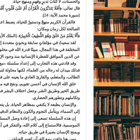
والحسنات، لا كتابَ تدبرٍ وفهمٍ ومنهج حياة.
قال تعالى: ﴿أَفَلَا يَتَدَبَّرُونَ الْقُرْآنَ أَمْ عَلَىٰ قُلُوبٍ أَقْفَ
[سورة محمد الآية: 24].
فالقرآن الكريم منهجٌ ودستورٌ للحياة، يضبط اع
الصالحة لكل زمان ومكان:
﴿أَلَا يَعْلَمُ مَنْ خَلَقَ وَهُوَ اللَّطِيفُ الْخَبِيرُ﴾. [الملك الآية:4
لقد سعيتُ في مؤلفاتٍ سابقة وبحوثٍ متعددة إلى بي
المختلفة في هذا المجال، مبينًا قدرة الله في مخ
عن الدين الموافق للفطرة الإنسانية منذ وجود الإن
وقد قادتني هذه التجارب إلى إعداد سلسلة «مع 
فذلك ميدان له رجاله من العلماء، لكنها محاولة لتب
الطالب، والمتعلم، والقارئ العادي ما يعينه على 
خلق الله الإنسان في أحسن تقويم، ونفخ فيه من رو
طريق الخير وطريق الشر. وجعل اختلاف البشر في أل
وتكاملهم وتطورهم الحضاري.
والإنسان بطبعه لا يكتفي بمظاهر الحياة، بل يتط
إلى السماء، ويتأمل النجوم والكون والنظام الدقي
إن هذه السلسلة تسعى إلى إعادة وصل المسلم بال
الموسمية. فالاستماع إلى كلام الله، والتفكر في آ
ويمنح الإنسان بصيرةً في طريق حياته.
ومن هنا جاءت «مع القرآن لفهم الحياة»…