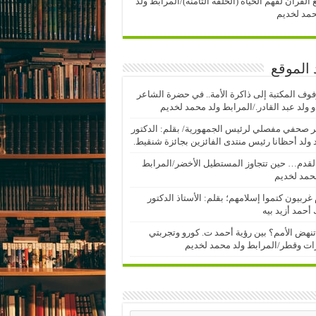
 القرآن لفهم الحياة (الحلقة الثامنة)/المرابط ولد
مد لخديم
 الموقع
وف المكتبة إلى ذاكرة الأمة.. في حضرة الشاعر
 ولد عبد القادر./المرابط ولد محمد لخديم
 صحفي مفصلي لرئيس الجمهورية/ بقلم: الدكتور
ولد أحظانا رئيس منتدى الفائزين بجائزة شنقيط.
لقدم… حين تتجاوز المستطيل الأخضر/المرابط
حمد لخديم
 غربيون كتموا إسلامهم؛ بقلم: الأستاذ الدكتور
أحمد أزيد بيه
نهض الأمم؟ بين رؤية أحمد ت. كورو وتجربتي
رات وقطر/المرابط ولد محمد لخديم