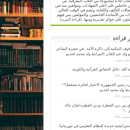
شات جادة لمجموعة من النخب المعرفية، من
ن حاصلين على أعلى الشهادات، ومؤلفين مبدعين
الات التأليف والكتابة، وتضم في الوقت الحالي
 من الأساتذة الجامعيين، والمؤلفين بمن فيهم
لون على جوائز تقديرية ومنها...
[قراءة المزيد]
ر قراءة
وف المكتبة إلى ذاكرة الأمة.. في حضرة الشاعر
 ولد عبد القادر./المرابط ولد محمد لخديم
 الله: دلائل الحقائق القرآنية والكونية
د رئيس الجمهورية الاعتبار لجائزة شنقيط؟! /
بط ولد محمد لخديم
 بين دين الفطرة..ودين الفطرة لجان جاك
…!!
ستراتيجية جديدة للنظام التعليمي في موريتانيا/