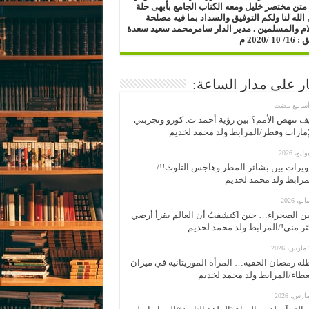
متن مختصر خليل ومعه الكتاب الجامع بأبهى حلة
الله لنا ولكم التوفيق والسداد بما فيه مصلحة
ام والمسلمين .
مدير الدار
سامرمحمد سعيد سعدة
1 /2020 م
ار على مدار الساعة:
ف تنهض الأمم؟ بين رؤية أحمد ت. كورو وتجربتي
إمارات وقطر/المرابط ولد محمد لخديم
ويرات بين بشائر المطر وهاجس التلوث!!/
مرابط ولد محمد لخديم
ن الصحراء… حين اكتشفتُ أن العالم يقرأ أرضي
ثر مني!/المرابط ولد محمد لخديم
2
لة رمضان الخفية… المرأة الموريتانية في ميزان
عطاء/المرابط ولد محمد لخديم