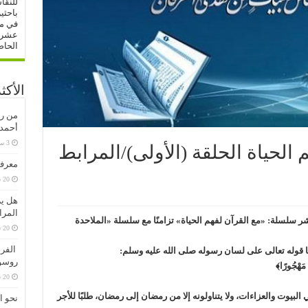
للنقا
باحثي
في مج
عشرات
الحاص
الأكث
من رف
أحمدو
الحياة الحلقة (الأولى)/المرابط
معرفة
20 سبتمبر، 2020
هل ير
المرا
ر سلسلة: «مع القرآن لفهم الحياة» تزامنًا مع سلسلة «الملاحدة
20 سبتمبر، 2020
الفرق
ينا قوله تعالى على لسان رسوله صلى الله عليه وسلم:
روسو
َ مَهْجُورًا﴾
20 سبتمبر، 2020
لبيوت والعزاءات، ولا يتناولونه إلا من رمضان إلى رمضان، طلبًا للأجر
نحو ا