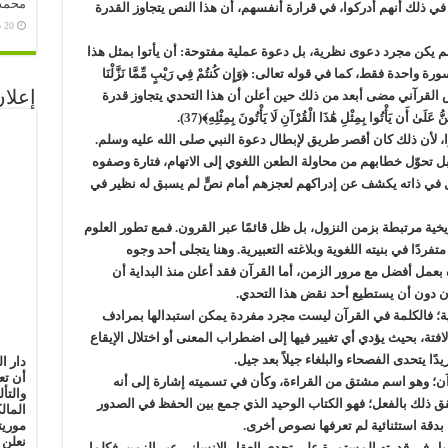
محمد 
 ذلك أنهم أدركوا، في قرارة أنفسهم، أن هذا النص يتجاوز القدرة
20 سبتمبر، 2020
. لم يكن مجرد دعوى نظرية، بل دعوة عملية مفتوحة: أن يأتوا بمثل هذا
ة فقط، كما في قوله تعالى: ﴿وَإِن كُنتُمْ فِي رَيْبٍ مِّمَّا نَزَّلْنَا
إعلان
تُوا بِسُورَةٍ مِّن مِّثْلِهِ﴾(36). بل إن النص القرآني مضى أبعد من ذلك حين أعلن أن هذا التحدي يتجاوز قدرة
أَن يَأْتُوا بِمِثْلِ هَٰذَا الْقُرْآنِ لَا يَأْتُونَ بِمِثْلِهِ﴾(37).
، لأن ذلك كان أقصر طريق لإبطال دعوة النبي صلى الله عليه وسلم.
بل تحوّل خطابهم من محاولة الطعن اللغوي إلى الاتهام، فتارة وصفوه
حول في ذاته يكشف عن إدراكهم لعجزهم أمام نصٍّ لم يسبق له نظير في
ية مرتبطة بزمن النزول، بل ظل قائمًا عبر القرون. فمع تطور العلوم
فردًا في بنيته اللغوية وبلاغته التعبيرية. وهنا يتجلى أحد وجوه
بعمل أفضل مع مرور الزمن، أما القرآن فقد أعلن منذ البداية أن
ون دون أن يستطيع أحد نقض هذا التحدي.
ية؛ فالكلمة في القرآن ليست مجرد مفردة يمكن استبدالها بمرادف
تة، بحيث يؤدي أي تغيير فيها إلى اضطراب المعنى أو اختلال الإيقاع
دًا يتحدى الفصحاء والبلغاء جيلاً بعد جيل.
دار ا
أن تع
ن؛ وهو اسم مشتق من القراءة، وكأن في تسميته إشارة إلى أنه
والتأ
حقق ذلك بالفعل؛ فهو الكتاب الوحيد الذي جمع بين الحفظ في الصدور
المال
 بدقة استثنائية لم تعرفها نصوص أخرى.
موريت
نعلن 
 بل في قدرته المستمرة على تحدي العقل الإنساني عبر الزمن. فكلما