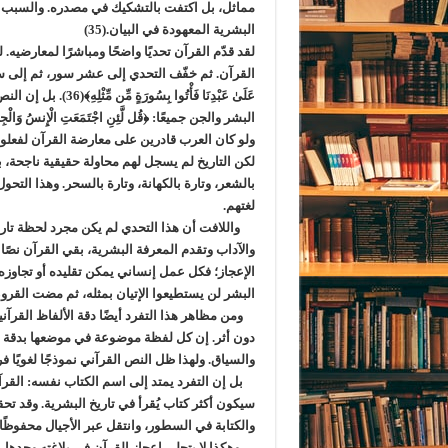
مماثل، بل اكتفت بالتشكيك في مصدره. والسبب في
البشرية المعهودة في البيان.(35)
لقد قدّم القرآن تحديًا واضحًا ومباشرًا لمعارضيه
القرآن. ثم خفّف التحدي إلى عشر سور، ثم إلى سورة واحد
عَلَىٰ عَبْدِنَا فَأْ
البشر والجن جميعًا: ﴿قُل لَّئِنِ اجْتَمَعَتِ الْإِنسُ وَالْجِنُّ عَلَىٰ 
ولو كان العرب قادرين على معارضة القرآن لفعلوا
لكن التاريخ لم يسجل لهم محاولة حقيقية ناجحة، 
بالشعر، وتارة بالكهانة، وتارة بالسحر. وهذا الت
لغتهم.
واللافت أن هذا التحدي لم يكن مجرد لحظة تاريخ
والآداب وتقدم المعرفة البشرية، بقي القرآن نصًا مت
الإعجاز؛ فكل عمل إنساني يمكن تقليده أو تجاوزه 
البشر لن يستطيعوا الإتيان بمثله، ثم مضت القر
ومن مظاهر هذا التفرد أيضًا دقة الألفاظ القرآن
دون أثر. إن كل لفظة موضوعة في موضعها بدقة لاف
والسياق. ولهذا ظل النص القرآني نموذجًا لغويًا فري
بل إن التفرد يمتد إلى اسم الكتاب نفسه: القرآ
سيكون أكثر كتاب يُقرأ في تاريخ البشرية. وقد ت
والكتابة في السطور، وانتقل عبر الأجيال محفوظًا
وهكذا لا يتجلى إعجاز القرآن في بلاغته وحدها،