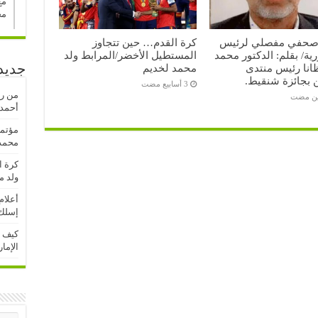
مع
مح
صحفي مفصلي لرئيس
كرة القدم… حين تتجاوز
ية/ بقلم: الدكتور محمد
المستطيل الأخضر/المرابط ولد
جديد
انا رئيس منتدى
محمد لخديم
ن بجائزة شنقيط.
من رف
ين مضت
أحمدو
مؤتمر
محمد 
كرة ا
ولد م
أعلام
إسلك 
كيف ت
الإما