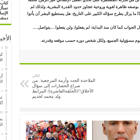
كتاب 
بوصفه ظاهرة لغوية وروحية تتجاوز حدود القدرة البشرية. ولذلك لم
نسأل 
الإسل
 ما يزال يطرح سؤاله الكبير على التاريخ: هل يستطيع البشر أن يأتوا
دمشق : 16/ 0
ال الجواب كما كان منذ البداية: لم يفعلوا، ولن يفعلوا….يتواصل….
الأخب
يوم مسؤولية الجميع، ولكل شخص دوره حسب موقعه وقدرته.
كي
ال
3 يوليو، 2026
أز
التالي
الملاحدة الجدد وأزمة المرجعية: من
ال
صراع الحضارات إلى سؤال
الأخلاق!!(الحلقةالعاشرة)/ المرابط
5 مايو، 2026
ولد محمد لخديم
عي
أك
20 مارس، 026
بط
ال
6 مارس، 2026