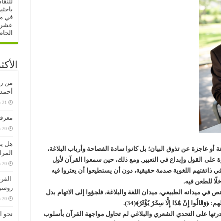
للنقا
باحثي
في مج
عشرات
الحاص
الأكث
من رف
أحمدو
معرفة
20 سبتمبر، 2020
هل ير
ة أو عاجزة عن تذوق البيان؛ بل كانوا سادة الفصاحة وأرباب البلاغة،
المرا
ة على القول وإبداع في التعبير. ومع ذلك، حين سمعوا القرآن لأول
20 سبتمبر، 2020
في ذائقتهم اللغوية صدمة حقيقية، دون أن يستطيعوا أن يعثروا فيه
الفرق
ًا للطعن فيه.
روسو
ص في ميدانه الطبيعي، ميدان اللغة والبلاغة، فلجؤوا إلى الاتهام بدل
20 سبتمبر، 2020
إِنْ هَٰذَا إِلَّا سِحْرٌ يُؤْثَرُ﴾(34).
درتها على التحدي الشعري والبلاغي لم تحاول مواجهة القرآن بأسلوب
نحو ا