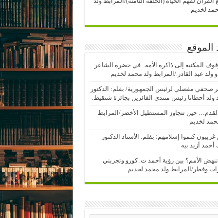
 القرآن لفهم الحياة (الحلقة الثامنة)/المرابط ولد
مد لخديم
 الموقع
وف المكتبة إلى ذاكرة الأمة.. في حضرة الشاعر
 ولد عبد القادر./المرابط ولد محمد لخديم
 صحفي مفصلي لرئيس الجمهورية/ بقلم: الدكتور
ولد أحظانا رئيس منتدى الفائزين بجائزة شنقيط.
لقدم… حين تتجاوز المستطيل الأخضر/المرابط
حمد لخديم
 غربيون كتموا إسلامهم؛ بقلم: الأستاذ الدكتور
أحمد أزيد بيه
نهض الأمم؟ بين رؤية أحمد ت. كورو وتجربتي
رات وقطر/المرابط ولد محمد لخديم