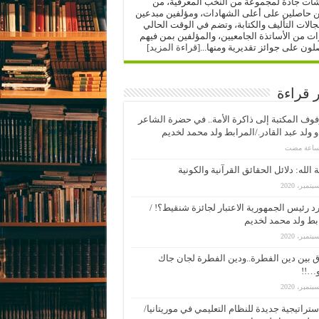
شات جادة لمجموعة من النخب المعرفية، من
ن حاصلين على أعلى الشهادات، ومؤلفين مبدعين
الات التأليف والكتابة، وتضم في الوقت الحالي
 من الأساتذة الجامعيين، والمؤلفين بمن فيهم
لون على جوائز تقديرية ومنها...
[قراءة المزيد]
ر قراءة
وف المكتبة إلى ذاكرة الأمة.. في حضرة الشاعر
 ولد عبد القادر./المرابط ولد محمد لخديم
 الله: دلائل الحقائق القرآنية والكونية
د رئيس الجمهورية الاعتبار لجائزة شنقيط؟! /
بط ولد محمد لخديم
 بين دين الفطرة..ودين الفطرة لجان جاك
…!!
ستراتيجية جديدة للنظام التعليمي في موريتانيا/