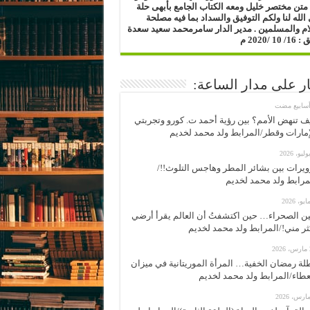
متن مختصر خليل ومعه الكتاب الجامع بأبهى حلة
الله لنا ولكم التوفيق والسداد بما فيه مصلحة
ام والمسلمين .
مدير الدار
سامرمحمد سعيد سعدة
1 /2020 م
ار على مدار الساعة:
ف تنهض الأمم؟ بين رؤية أحمد ت. كورو وتجربتي
إمارات وقطر/المرابط ولد محمد لخديم
ويرات بين بشائر المطر وهاجس التلوث!!/
مرابط ولد محمد لخديم
ن الصحراء… حين اكتشفتُ أن العالم يقرأ أرضي
ثر مني!/المرابط ولد محمد لخديم
2
لة رمضان الخفية… المرأة الموريتانية في ميزان
عطاء/المرابط ولد محمد لخديم