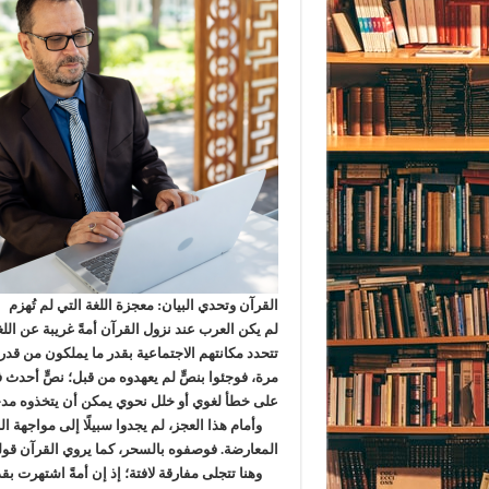
القرآن وتحدي البيان: معجزة اللغة التي لم تُهزم
لم يكن العرب عند نزول القرآن أمةً غريبة عن اللغ
تتحدد مكانتهم الاجتماعية بقدر ما يملكون من قدر
مرة، فوجئوا بنصٍّ لم يعهدوه من قبل؛ نصٍّ أحدث 
على خطأ لغوي أو خلل نحوي يمكن أن يتخذوه مدخل
وأمام هذا العجز، لم يجدوا سبيلًا إلى مواجهة الن
المعارضة. فوصفوه بالسحر، كما يروي القرآن قولهم: ﴿وَقَالُوا 
وهنا تتجلى مفارقة لافتة؛ إذ إن أمةً اشتهرت بق