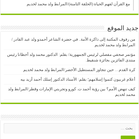
مع القرآن لفهم الحياة (الحلقة الثامنة)/المرابط ولد محمد لخديم
جديد الموقع
من رفوف المكتبة إلى ذاكرة الأمة.. في حضرة الشاعر أحمدو ولد عبد القادر./
المرابط ولد محمد لخديم
مؤتمر صحفي مفصلي لرئيس الجمهورية/ بقلم: الدكتور محمد ولد أحظانا رئيس
منتدى الفائزين بجائزة شنقيط.
كرة القدم… حين تتجاوز المستطيل الأخضر/المرابط ولد محمد لخديم
أعلام غربيون كتموا إسلامهم؛ بقلم: الأستاذ الدكتور إسلك أحمد أزيد بيه
كيف تنهض الأمم؟ بين رؤية أحمد ت. كورو وتجربتي الإمارات وقطر/المرابط ولد
محمد لخديم