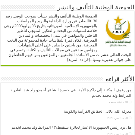
الجمعية الوطنية للتأليف والنشر
الجمعية الوطنية للتأليف والنشر نشأت بموجب الوصل رقم
0130الصادر عن وزارة الداخلية والبريد والمواصلات
بالجمهورية الإسلامية الموريتانية بتاريخ 03 يوليو2003م وهي
خلاصة لسنوات من البحث والتفكير المنهجي لتأطير
الباحثين والمؤلفين في شتى التخصصات والميادين
المعرفية، فكان ثمرة للنقاشات جادة لمجموعة من النخب
المعرفية، من باحثين حاصلين على أعلى الشهادات،
ومؤلفين مبدعين في مجالات التأليف والكتابة، وتضم في
الوقت الحالي عشرات من الأساتذة الجامعيين، والمؤلفين بمن فيهم الحاصلون
على جوائز تقديرية ومنها...
[قراءة المزيد]
الأكثر قراءة
من رفوف المكتبة إلى ذاكرة الأمة.. في حضرة الشاعر أحمدو ولد عبد القادر./
المرابط ولد محمد لخديم
معرفة الله: دلائل الحقائق القرآنية والكونية
20 سبتمبر، 2020
هل يرد رئيس الجمهورية الاعتبار لجائزة شنقيط؟! / المرابط ولد محمد لخديم
20 سبتمبر، 2020