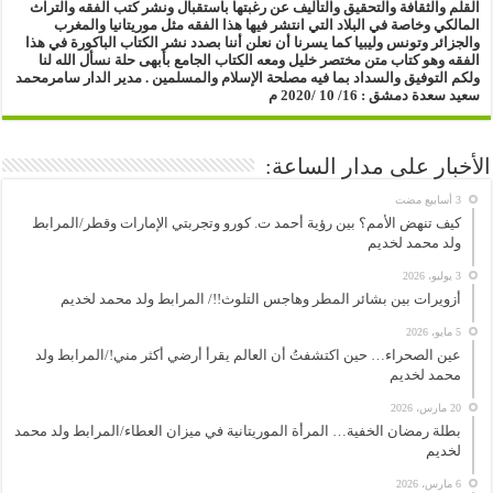
القلم والثقافة والتحقيق والتأليف
عن رغبتها باستقبال ونشر كتب الفقه والتراث
المالكي وخاصة في البلاد التي انتشر فيها هذا الفقه مثل موريتانيا والمغرب
والجزائر وتونس وليبيا
كما يسرنا أن نعلن أننا بصدد نشر الكتاب الباكورة في هذا
الفقه
وهو كتاب متن مختصر خليل ومعه الكتاب الجامع بأبهى حلة
نسأل الله لنا
ولكم التوفيق والسداد بما فيه مصلحة الإسلام والمسلمين .
مدير الدار
سامرمحمد
سعيد سعدة
دمشق : 16/ 10 /2020 م
الأخبار على مدار الساعة:
كيف تنهض الأمم؟ بين رؤية أحمد ت. كورو وتجربتي الإمارات وقطر/المرابط
ولد محمد لخديم
3 يوليو، 2026
أزويرات بين بشائر المطر وهاجس التلوث!!/ المرابط ولد محمد لخديم
5 مايو، 2026
عين الصحراء… حين اكتشفتُ أن العالم يقرأ أرضي أكثر مني!/المرابط ولد
محمد لخديم
20 مارس، 2026
بطلة رمضان الخفية… المرأة الموريتانية في ميزان العطاء/المرابط ولد محمد
لخديم
6 مارس، 2026