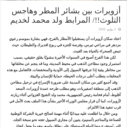
أزويرات بين بشائر المطر وهاجس
التلوث!!/ المرابط ولد محمد لخديم
3 يوليو، 2026
اعتاد سكان أزويرات أن يستقبلوا الأمطار بالفرح، فهي بشارة بموسم رعوي
مزدهر في مراعي تيرس، وفرصة للتنزه في ربوع افديرك والطيطان، حيث
تنبض الصحراء بالحياة بعد الغيث.
لكن هذا الفرح أصبح في السنوات الأخيرة مشوبًا بقلق حقيقي، بسبب
استمرار وجود مطاحن الذهب في محيط المدينة، وما قد ينجم عن مخلفاتها
من مخاطر بيئية إذا جرفتها السيول إلى الأودية والمنخفضات. فالتعامل مع هذه
المخلفات يتطلب أعلى درجات الحيطة، حمايةً للإنسان والبيئة.
وقد أجمع كثير من سكان المدينة على ضرورة الإسراع في ترحيل مطاحن
الذهب إلى منطقة اصفيريات، وهو مطلب طرحه عمدة أزويرات، السعد
آفلوط، أمام فخامة رئيس الجمهورية، محمد ولد الشيخ الغزواني أثناء زيارته
لأزويرات، كما أن قرار مجلس الوزراء الأخير بشأن هذا الملف بعث الأمل في
قرب تنفيذ هذا الالتزام.
ومن خلال ما اطلعت عليه ميدانيًا أثناء مهمة لصالح خيرية الشركة الوطنية
للصناعة والمناجم (أسنيم)، يتبين أن مجاري السيول تتجه نحو سبخة الجلد،
التي يُستخرج منها الملح المستهلك على نطاق واسع، وهو ما يجعل اتخاذ