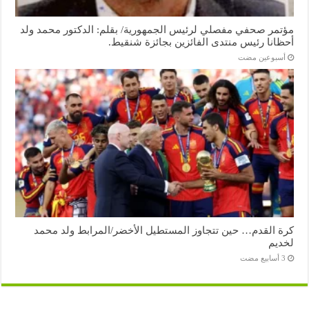
مؤتمر صحفي مفصلي لرئيس الجمهورية/ بقلم: الدكتور محمد ولد
أحظانا رئيس منتدى الفائزين بجائزة شنقيط.
‏أسبوعين مضت
كرة القدم… حين تتجاوز المستطيل الأخضر/المرابط ولد محمد
لخديم