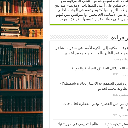
شات جادة لمجموعة من النخب المعرفية، من
ن حاصلين على أعلى الشهادات، ومؤلفين مبدعين
الات التأليف والكتابة، وتضم في الوقت الحالي
 من الأساتذة الجامعيين، والمؤلفين بمن فيهم
لون على جوائز تقديرية ومنها...
[قراءة المزيد]
ر قراءة
وف المكتبة إلى ذاكرة الأمة.. في حضرة الشاعر
 ولد عبد القادر./المرابط ولد محمد لخديم
 الله: دلائل الحقائق القرآنية والكونية
د رئيس الجمهورية الاعتبار لجائزة شنقيط؟! /
بط ولد محمد لخديم
 بين دين الفطرة..ودين الفطرة لجان جاك
…!!
ستراتيجية جديدة للنظام التعليمي في موريتانيا/