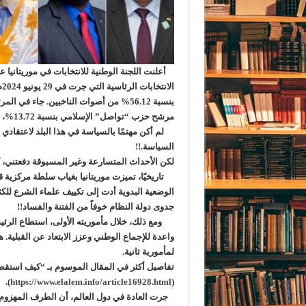
أعلنت اللجنة الوطنية للانتخابات في موريتانيا 
الانتخابات الرئاسية التي جرت في 29 يونيو 2024م.
مرشح حزب “تواصل” الإسلامي بنسبة 13.72%، بينما توزعت باقي الأصوات على المرشحين الآخرين.
لم أكن مهتمًا بالسياسة في هذا البلد لاعتقادي أ
السياسة.!!
لكن الأحداث المتسارعة وغير المسبوقة دفعتني، ك
الوضعية البدوية أدت إلى تكييف علماء الشرع للكث
جدوى دولة النظام خوفاً من الفتنة والفساد!!
ومع ذلك، خلال مأموريته الأولى، استطاع الرئ
واعدة للإجماع الوطني وعزز الابتعاد عن القبلية. ه
لمأمورية ثانية.
تفاصيل أكثر في المقال الموسوم بـ “كيف استقطب
).
https://www.elalem.info/article16928.html
(
جرت العادة في دول العالم، أن الطرف المهزوم في 