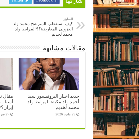
Twitter
Facebook
شاركها
السابق
كيف استقطب المترشح محمد ولد
الغزوني المعارضة؟!/المرابط ولد
محمد لخديم
مقالات مشابهة
جديد أخبار البروفيسور سيد
مقال ت
أحمد ولد مكيه/ المرابط ولد
أسباب 
محمد لخديم
إيران؟/
29 مايو، 2026
27 فبراير، 2026