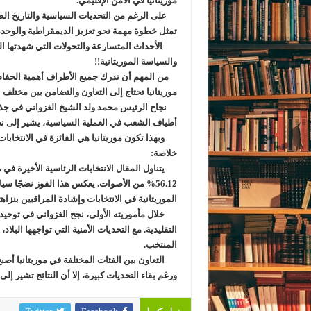
موريتانيا في الأمن الإقليمي.
على الرغم من التحديات السياسية والتاريخ الطو
تمثل خطوة مهمة نحو تعزيز الديمقراطية والوحدة 
الأحداث المتسارعة والتحولات التي شهدتها الب
والسياسة الموريتانية!!
من المهم أن تدرك جميع الأطراف أهمية الحفاظ ع
موريتانيا تحتاج إلى التعاون والتضامن بين مختل
نجاح الرئيس محمد ولد الشيخ الغزواني في جذب 
أطياف الشعب في العملية السياسية، يشير إلى نض
وبهذا تكون موريتانيا هي الفائزة في الانتخابات
خلاصة:
يتناول المقال الانتخابات الرئاسية الأخيرة في م
56.12% من الأصوات. يعكس هذا الفوز نضجًا س
الموريتانية في الانتخابات وإشادة المراقبين بنزاهت
خلال مأموريته الأولى، نجح الغزواني في توحيد 
التقليدية. مع التحديات الأمنية التي تواجهها البلا
المنتخب.
التعاون بين الفئات المختلفة في موريتانيا أصبح
ورغم بقاء التحديات كبيرة، إلا أن النتائج تشير إلى