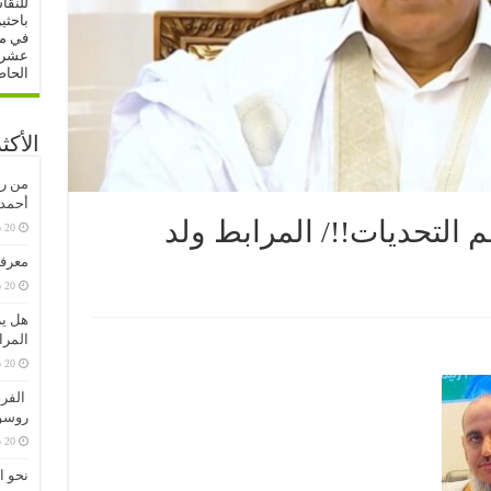
للنقا
باحثي
في مج
عشرات
الحاص
الأكث
من رف
أحمدو
م التحديات!!/ المرابط ولد
معرفة
20 سبتمبر، 2020
هل ير
المرا
20 سبتمبر، 2020
الفرق
روسو
20 سبتمبر، 2020
نحو ا