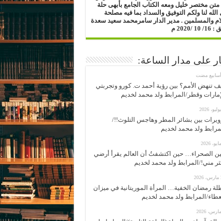
متن مختصر خليل ومعه الكتاب الجامع بأبهى حلة
الله لنا ولكم التوفيق والسداد بما فيه مصلحة
ام والمسلمين .
مدير الدار
سامرمحمد سعيد سعدة
1 /2020 م
ار على مدار الساعة:
ف تنهض الأمم؟ بين رؤية أحمد ت. كورو وتجربتي
إمارات وقطر/المرابط ولد محمد لخديم
ويرات بين بشائر المطر وهاجس التلوث!!/
مرابط ولد محمد لخديم
ن الصحراء… حين اكتشفتُ أن العالم يقرأ أرضي
ثر مني!/المرابط ولد محمد لخديم
2
لة رمضان الخفية… المرأة الموريتانية في ميزان
عطاء/المرابط ولد محمد لخديم