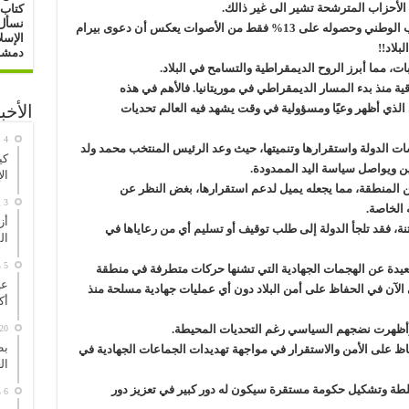
الأحزاب المترشحة تشير الى غير ذالك.
كتاب 
نسأل 
بدليل أن تغطية حزب “تواصل” لمعظم التراب الوطني وحصوله على 13% فقط من الأصوات يعكس أن دعوى بيرام
الإسل
بلاد!!
دمشق : 16/ 0
ت، مما أبرز الروح الديمقراطية والتسامح في البلاد.
ية منذ بدء المسار الديمقراطي في موريتانيا. فالأهم في هذه
الذي أظهر وعيًا ومسؤولية في وقت يشهد فيه العالم تحديات
الأخب
 الدولة واستقرارها وتنميتها، حيث وعد الرئيس المنتخب محمد ولد
كي
يين ويواصل سياسة اليد الممدودة.
ال
ن المنطقة، مما يجعله يميل لدعم استقرارها، بغض النظر عن
3 يوليو، 2026
 الخاصة.
أز
 فقد تلجأ الدولة إلى طلب توقيف أو تسليم أي من رعاياها في
ال
5 مايو، 2026
 بعيدة عن الهجمات الجهادية التي تشنها حركات متطرفة في منطقة
عي
لآن في الحفاظ على أمن البلاد دون أي عمليات جهادية مسلحة منذ
أك
وأظهرت نضجهم السياسي رغم التحديات المحيطة.
20 مارس، 026
بط
اظ على الأمن والاستقرار في مواجهة تهديدات الجماعات الجهادية في
ال
لطة وتشكيل حكومة مستقرة سيكون له دور كبير في تعزيز دور
6 مارس، 2026