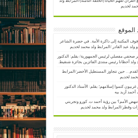
 القرآن لفهم الحياة (الحلقة الثامنة)/المرابط ولد
مد لخديم
 الموقع
وف المكتبة إلى ذاكرة الأمة.. في حضرة الشاعر
 ولد عبد القادر./المرابط ولد محمد لخديم
 صحفي مفصلي لرئيس الجمهورية/ بقلم: الدكتور
ولد أحظانا رئيس منتدى الفائزين بجائزة شنقيط.
لقدم… حين تتجاوز المستطيل الأخضر/المرابط
حمد لخديم
 غربيون كتموا إسلامهم؛ بقلم: الأستاذ الدكتور
أحمد أزيد بيه
نهض الأمم؟ بين رؤية أحمد ت. كورو وتجربتي
رات وقطر/المرابط ولد محمد لخديم