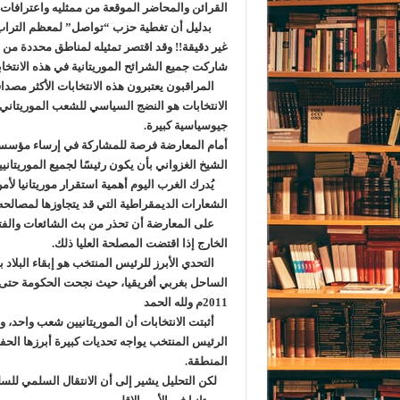
القرائن والمحاضر الموقعة من ممثليه واعترافات 
غير دقيقة!! وقد اقتصر تمثيله لمناطق محددة من ال
شاركت جميع الشرائح الموريتانية في هذه الانتخابا
المراقبون يعتبرون هذه الانتخابات الأكثر مصداق
الانتخابات هو النضج السياسي للشعب الموريتاني 
جيوسياسية كبيرة.
أمام المعارضة فرصة للمشاركة في إرساء مؤسسات
الشيخ الغزواني بأن يكون رئيسًا لجميع الموريتان
يُدرك الغرب اليوم أهمية استقرار موريتانيا لأم
الشعارات الديمقراطية التي قد يتجاوزها لمصالحه
على المعارضة أن تحذر من بث الشائعات والفتنة،
الخارج إذا اقتضت المصلحة العليا ذلك.
التحدي الأبرز للرئيس المنتخب هو إبقاء البلاد
الساحل بغربي أفريقيا، حيث نجحت الحكومة حتى ا
2011م ولله الحمد
أثبتت الانتخابات أن الموريتانيين شعب واحد، 
الرئيس المنتخب يواجه تحديات كبيرة أبرزها الحف
المنطقة.
لكن التحليل يشير إلى أن الانتقال السلمي للس