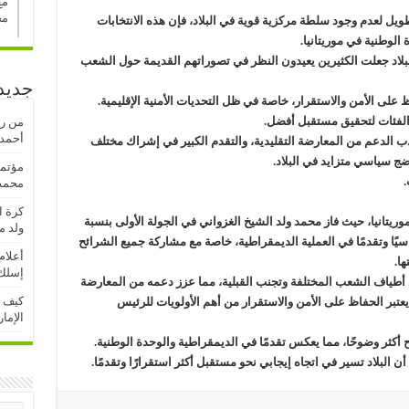
مع
مح
يل لعدم وجود سلطة مركزية قوية في البلاد، فإن هذه الانتخابات
الوطنية في موريتانيا.
لاد جعلت الكثيرين يعيدون النظر في تصوراتهم القديمة حول الشعب
جديد
لى الأمن والاستقرار، خاصة في ظل التحديات الأمنية الإقليمية.
ف الفئات لتحقيق مستقبل أفضل.
من رف
أحمدو
الدعم من المعارضة التقليدية، والتقدم الكبير في إشراك مختلف
ج سياسي متزايد في البلاد.
مؤتمر
.
محمد 
كرة ا
وريتانيا، حيث فاز محمد ولد الشيخ الغزواني في الجولة الأولى بنسبة
ولد م
ياسيًا وتقدمًا في العملية الديمقراطية، خاصة مع مشاركة جميع الشرائح
أعلام
ها.
إسلك 
أطياف الشعب المختلفة وتجنب القبلية، مما عزز دعمه من المعارضة
كيف ت
د، يعتبر الحفاظ على الأمن والاستقرار من أهم الأولويات للرئيس
الإما
 أكثر وضوحًا، مما يعكس تقدمًا في الديمقراطية والوحدة الوطنية.
 أن البلاد تسير في اتجاه إيجابي نحو مستقبل أكثر استقرارًا وتقدمًا.