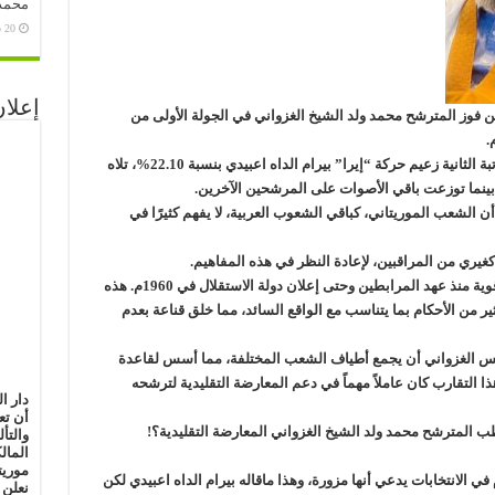
محمد 
20 سبتمبر، 2020
إعلان
عن فوز المترشح محمد ولد الشيخ الغزواني في الجولة الأولى من
بنسبة 56.12% من أصوات الناخبين. جاء في المرتبة الثانية زعيم حركة “إيرا” بيرام الداه اعبيدي بنسبة 22.10%، تلاه
ن الشعب الموريتاني، كباقي الشعوب العربية، لا يفهم كثيرًا في
غيري من المراقبين، لإعادة النظر في هذه المفاهيم.
تاريخيًا، تميزت موريتانيا بغياب سلطة مركزية قوية منذ عهد المرابطين وحتى إعلان دولة الاستقلال في 1960م. هذه
ير من الأحكام بما يتناسب مع الواقع السائد، مما خلق قناعة بعدم
يس الغزواني أن يجمع أطياف الشعب المختلفة، مما أسس لقاعدة
ذا التقارب كان عاملاً مهماً في دعم المعارضة التقليدية لترشحه
دار ا
أن تع
 المترشح محمد ولد الشيخ الغزواني المعارضة التقليدية؟!
والتأ
المال
موريت
الانتخابات يدعي أنها مزورة، وهذا ماقاله بيرام الداه اعبيدي لكن
نعلن 