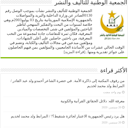
الجمعية الوطنية للتأليف والنشر
الجمعية الوطنية للتأليف والنشر نشأت بموجب الوصل رقم
0130الصادر عن وزارة الداخلية والبريد والمواصلات
بالجمهورية الإسلامية الموريتانية بتاريخ 03 يوليو2003م وهي
خلاصة لسنوات من البحث والتفكير المنهجي لتأطير
الباحثين والمؤلفين في شتى التخصصات والميادين
المعرفية، فكان ثمرة للنقاشات جادة لمجموعة من النخب
المعرفية، من باحثين حاصلين على أعلى الشهادات،
ومؤلفين مبدعين في مجالات التأليف والكتابة، وتضم في
الوقت الحالي عشرات من الأساتذة الجامعيين، والمؤلفين بمن فيهم الحاصلون
على جوائز تقديرية ومنها...
[قراءة المزيد]
الأكثر قراءة
من رفوف المكتبة إلى ذاكرة الأمة.. في حضرة الشاعر أحمدو ولد عبد القادر./
المرابط ولد محمد لخديم
‏يوم واحد مضت
معرفة الله: دلائل الحقائق القرآنية والكونية
20 سبتمبر، 2020
هل يرد رئيس الجمهورية الاعتبار لجائزة شنقيط؟! / المرابط ولد محمد لخديم
20 سبتمبر، 2020