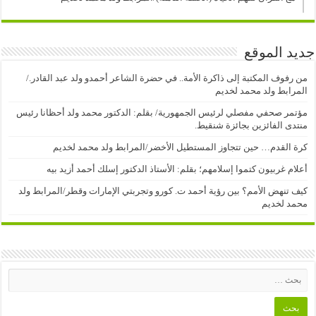
جديد الموقع
من رفوف المكتبة إلى ذاكرة الأمة.. في حضرة الشاعر أحمدو ولد عبد القادر./
المرابط ولد محمد لخديم
مؤتمر صحفي مفصلي لرئيس الجمهورية/ بقلم: الدكتور محمد ولد أحظانا رئيس
منتدى الفائزين بجائزة شنقيط.
كرة القدم… حين تتجاوز المستطيل الأخضر/المرابط ولد محمد لخديم
أعلام غربيون كتموا إسلامهم؛ بقلم: الأستاذ الدكتور إسلك أحمد أزيد بيه
كيف تنهض الأمم؟ بين رؤية أحمد ت. كورو وتجربتي الإمارات وقطر/المرابط ولد
محمد لخديم