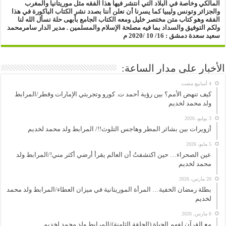
المالكي وخاصة في البلاد التي انتشر فيها هذا الفقه مثل موريتانيا والمغرب
والجزائر وتونس وليبيا
كما يسرنا أن نعلن أننا بصدد نشر الكتاب الباكورة في هذا
الفقه
وهو كتاب متن مختصر خليل ومعه الكتاب الجامع بأبهى حلة
نسأل الله لنا
ولكم التوفيق والسداد بما فيه مصلحة الإسلام والمسلمين .
مدير الدار
سامرمحمد
سعيد سعدة
دمشق : 16/ 10 /2020 م
الأخبار على مدار الساعة:
كيف تنهض الأمم؟ بين رؤية أحمد ت. كورو وتجربتي الإمارات وقطر/المرابط
ولد محمد لخديم
3 يوليو، 2026
أزويرات بين بشائر المطر وهاجس التلوث!!/ المرابط ولد محمد لخديم
5 مايو، 2026
عين الصحراء… حين اكتشفتُ أن العالم يقرأ أرضي أكثر مني!/المرابط ولد
محمد لخديم
20 مارس، 2026
بطلة رمضان الخفية… المرأة الموريتانية في ميزان العطاء/المرابط ولد محمد
لخديم
6 مارس، 2026
مع القرآن لفهم الحياة (الحلقة الثامنة)/المرابط ولد محمد لخديم