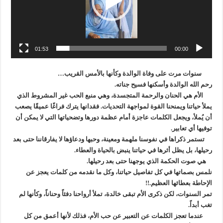
01:53
00:00
سنوات مرت على وفاة الوالدة وكأنها بالأمس القريب…
رحم الله الوالدة وأسكنها فسيح جناته.
الأم هي الحنان والرحمة المتجسدة، وهي منبع الحب غير المشروط الذي
يملأ حياتنا ويمنحنا القوة لمواجهة التحديات. فقدانها يترك فراغًا عميقًا يصعب
أن يُملأ، ويجعل الكلمات عاجزة أمام عظمة دورها وتضحياتها التي لا يمكن أن
توفيها أي تعابير.
تستمر ذكراها في نفوسنا ملهمة ومعينة، وحبها ودعاؤها لا يفارقاننا حتى بعد
رحيلها، بل يظل أثرها في حياتنا ينبض بالحياة والعطاء.
هي صوت الحكمة الذي يوجهنا حتى بعد رحيلها.
نلمس بصماتها في كل تفاصيل حياتنا، وكل ما نقدمه من كلمات يعجز عن
الإحاطة بعطائها العظيم.!!
تمر السنوات، لكن ذكرى الأم تبقى خالدة، تملأ أرواحنا دفئاً وحناناً، وكأنها لم
تغب أبداً.
عندما تعجز الكلمات عن التعبير عن حب الأم، فذلك لأنها أعمق من كل