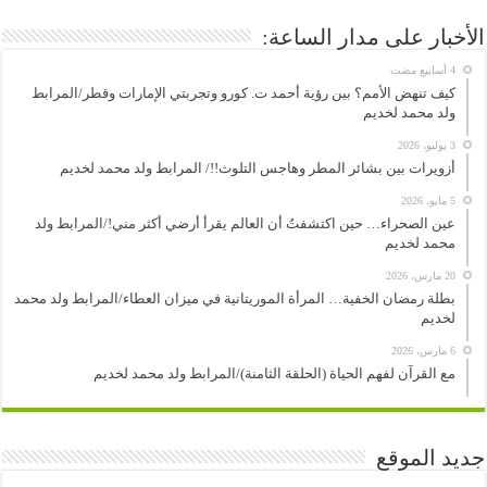
الأخبار على مدار الساعة:
كيف تنهض الأمم؟ بين رؤية أحمد ت. كورو وتجربتي الإمارات وقطر/المرابط
ولد محمد لخديم
3 يوليو، 2026
أزويرات بين بشائر المطر وهاجس التلوث!!/ المرابط ولد محمد لخديم
5 مايو، 2026
عين الصحراء… حين اكتشفتُ أن العالم يقرأ أرضي أكثر مني!/المرابط ولد
محمد لخديم
20 مارس، 2026
بطلة رمضان الخفية… المرأة الموريتانية في ميزان العطاء/المرابط ولد محمد
لخديم
6 مارس، 2026
مع القرآن لفهم الحياة (الحلقة الثامنة)/المرابط ولد محمد لخديم
جديد الموقع