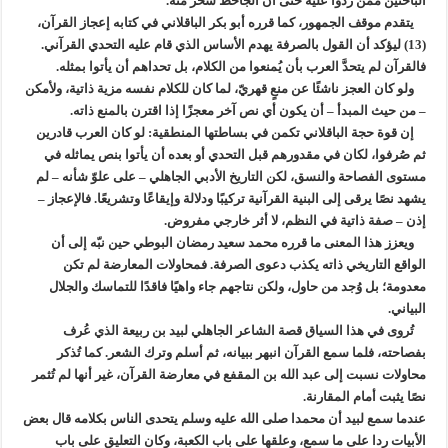
الباحثين ممن ردوا عليه حتى أن الجاحظ سخر منه.
يتقدم موقف الجمهور، كما قرره أبو بكر الباقلاني في كتابه إعجاز القرآن،
(13) ليؤكد أن القول بالصرفة يهدم الأساس الذي قام عليه التحدي القرآني.
فالقرآن لم يتحدَّ العرب بأن يُمنعوا من الكلام، بل تحداهم أن يأتوا بمثله.
ولو كان العجز ناشئًا عن منعٍ قهريّ، لما كان للكلام نفسه مزية ذاتية، ولأمكن
– من حيث المبدأ – أن يكون أي نص آخر معجزًا إذا اقترن بالمنع ذاته.
إن قوة حجة الباقلاني تكمن في بساطتها المنطقية: لو كان العرب قادرين
ثم صُرفوا، لكان في مقدورهم قبل التحدي أو بعده أن يأتوا بنص يماثله في
مستوى الفصاحة والنسق، لكن التاريخ الأدبي الجاهلي – على علوّ شأنه – لم
يشهد نصًا يرقى إلى البنية القرآنية تركيبًا ودلالة وإيقاعًا وتشريعًا. فالإعجاز –
إذن – صفة ذاتية في النظم، لا أثر خارجي مفروض.
ويعزز هذا المعنى ما قرره محمد سعيد رمضان البوطي حين نبّه إلى أن
الواقع التاريخي ذاته يكذب دعوى الصرفة. فمحاولات المعارضة لم تكن
معدومة؛ بل وُجد من حاول، ولكن نتاجهم جاء واهيًا فاقدًا للتماسك والجلال
البياني.
تُروى في هذا السياق قصة الشاعر الجاهلي لبيد بن ربيعة الذي عُرف
بفصاحته، فلما سمع القرآن انبهر ببيانه، ثم أسلم وترك الشعر. كما تُذكر
محاولات نسبت إلى عبد الله بن المقفع في معارضة القرآن، غير أنها لم تُثمر
نصًا يثبت أمام المقارنة.
عندما سمع لبيد أن محمدا صلى الله عليه وسلم يتحدى الناس بكلامه قال بعض
الأبيات ردا على ما سمع، وعلقها على باب الكعبة، وكان التعليق على باب