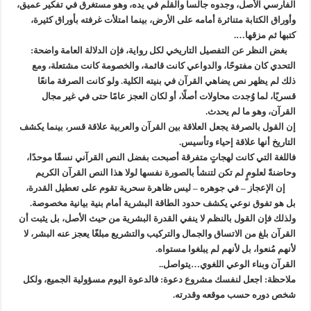
الفارسي الأصل، وجدوه جالسا والقلم في يده، وهو مستغرق في تفكير عميق،
وأوراق الكتابة متناثرة أمامه على الأرض، بينما امتلأت غرفته بأوراق كثيرة،
كتبها ثم مزقها….
بغض النظر عن التفصيل التاريخي لكل رواية، فإن الدلالة العامة واضحة:
التحدي كان مفتوحًا، والدواعي كانت قائمة، والخصومة كانت مشتعلة، ومع
ذلك لم يظهر نص يضاهي القرآن في بنيته الكلية. ولو كانت الصرفة مانعًا
قسريًا، لما وُجدت محاولات أصلًا، أو لكان العجز عامًا حتى في غير مجال
القرآن، وهو ما لم يحدث.
إن القول بالصرفة يجعل العلاقة بين القرآن والعربية علاقة قسر، بينما يكشف
التاريخ أنها علاقة إحياء وتأسيس.
فاللغة التي كانت لهجاتٍ متفرقة أصبحت بفضل النص القرآني نسقًا موحدًا،
وحاضنةً لعلومٍ لم تكن لتنشأ بالصورة نفسها لولا هذا النص القرآن الكريم
إن الإعجاز – في جوهره – ليس ظاهرة سحرية تقوم على تعطيل القدرة،
بل هو تفوق نوعي يكشف حدود الطاقة البشرية أمام بنية بيانية مخصوصة.
ولذلك فإن القول بالنظم لا ينفي القدرة البشرية من حيث الأصل، بل يثبت أن
القرآن بلغ من الاتساق والجمال والتركيب والتشريع مبلغًا يعجز عنه البشر، لا
لأنهم مُنعوا، بل لأنهم لم يبلغوا مستواه.
القرآن وبناء الوعي اللغوي…يتواصل..
ملاحظة: اجعل لنفسك مشروع دعوة: فالدعوة اليوم مسؤولية الجميع، ولكل
شخص دوره حسب موقعه وقدرته.