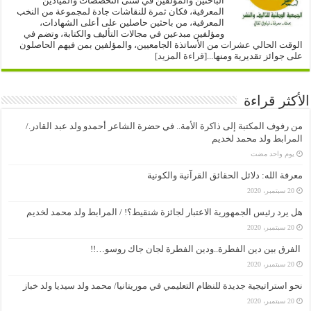
الباحثين والمؤلفين في شتى التخصصات والميادين
المعرفية، فكان ثمرة للنقاشات جادة لمجموعة من النخب
المعرفية، من باحثين حاصلين على أعلى الشهادات،
ومؤلفين مبدعين في مجالات التأليف والكتابة، وتضم في
الوقت الحالي عشرات من الأساتذة الجامعيين، والمؤلفين بمن فيهم الحاصلون
على جوائز تقديرية ومنها...
[قراءة المزيد]
الأكثر قراءة
من رفوف المكتبة إلى ذاكرة الأمة.. في حضرة الشاعر أحمدو ولد عبد القادر./
المرابط ولد محمد لخديم
‏يوم واحد مضت
معرفة الله: دلائل الحقائق القرآنية والكونية
20 سبتمبر، 2020
هل يرد رئيس الجمهورية الاعتبار لجائزة شنقيط؟! / المرابط ولد محمد لخديم
20 سبتمبر، 2020
الفرق بين دين الفطرة..ودين الفطرة لجان جاك روسو…!!
20 سبتمبر، 2020
نحو استراتيجية جديدة للنظام التعليمي في موريتانيا/ محمد ولد سيديا ولد خباز
20 سبتمبر، 2020