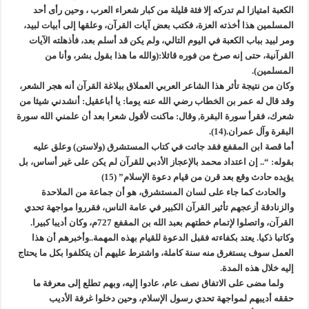
الكعبة امتيازا لم تدركه إلا فئة قليلة من كبار شعراء العرب ، وحين رأى أحد
المسلمين هذا أخذته العزة، فكتب بعض آيات القرآن، وعلقها إلى أبيات لبيد،
ومر لبيد بباب الكعبة في اليوم التالي، ولم يكن قد أسلم بعد، فأذهلته الآيات
القرآنية، حتى إنه صرخ من فوره قائلا:(والله ما هذا بقول بشر، وأنا من
المسلمين).
وكان من نتيجة تأثر هذا الشاعر العربي العملاق ببلاغة القرآن أنه هجر الشعر،
وقد قال له عمر بن الخطاب رضي الله عنه يوما: يا أباعقيل: أنشدني شيئا من
شعرك، فقرأ سورة البقرة, وقال: ماكنت لأقول شعرا بعد أن علمني الله سورة
البقرة وآل عمران.(14).
أما قصة ابن المقفع فقد جائت في كتاب المستشرق (ولاستن) وعلق عليه
بقوله: “.. إن اعتداد محمد بالإعجاز الأدبي للقرآن لم يكن على غير أساس، بل
يؤيده حادث وقع بعد قرن من قيام دعوة الإسلام” (15)
والحادث كما جاء على لسان المستشرق، هو أن جماعة من الملاحدة
والزنادقة أزعجهم تأثير القرآن الكبير في عامة الناس، فقرروا مواجهة تحدي
القرآن، واتصلوا لإتمام خطتهم بعبد الله بن المقفع 727م، وكان أديبا كبيرا.
وكاتبا ذكيا. يعتد بكفاءته فقبل الدعوة للقيام بهذه المهمة..وأخبرهم أن هذا
العمل سوف يستغرق منه سنة كاملة، واشترط عليهم أن يتكلفوا بكل ما يحتاج
إليه خلال هذه المدة.
ولما مضى على الاتفاق نصف عام، عادوا إليه، وبهم تطلع إلى معرفة ما
حققه أديبهم لمواجهة تحدي رسول الإسلام، وحين دخلوا غرفة الأديب