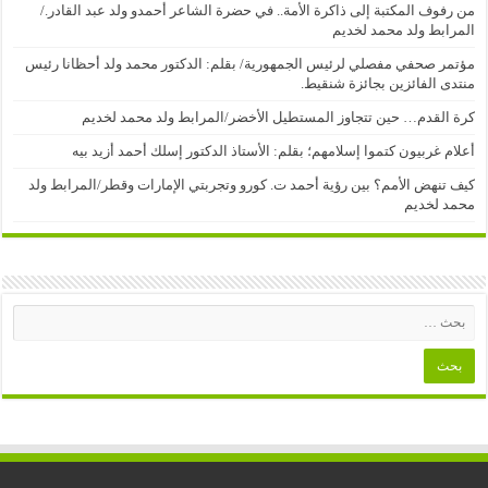
من رفوف المكتبة إلى ذاكرة الأمة.. في حضرة الشاعر أحمدو ولد عبد القادر./
المرابط ولد محمد لخديم
مؤتمر صحفي مفصلي لرئيس الجمهورية/ بقلم: الدكتور محمد ولد أحظانا رئيس
منتدى الفائزين بجائزة شنقيط.
كرة القدم… حين تتجاوز المستطيل الأخضر/المرابط ولد محمد لخديم
أعلام غربيون كتموا إسلامهم؛ بقلم: الأستاذ الدكتور إسلك أحمد أزيد بيه
كيف تنهض الأمم؟ بين رؤية أحمد ت. كورو وتجربتي الإمارات وقطر/المرابط ولد
محمد لخديم