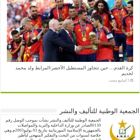
كرة القدم… حين تتجاوز المستطيل الأخضر/المرابط ولد محمد
لخديم
الجمعية الوطنية للتأليف والنشر
الجمعية الوطنية للتأليف والنشر نشأت بموجب الوصل رقم
0130الصادر عن وزارة الداخلية والبريد والمواصلات
بالجمهورية الإسلامية الموريتانية بتاريخ 03 يوليو2003م وهي
خلاصة لسنوات من البحث والتفكير المنهجي لتأطير