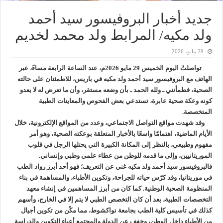
جديد أخبار البروفيسور سيد أحمد
ولد مكيه/ المرابط ولد محمد لخديم
29 مايو، 2026
تواصلتُ اليوم الخميس 29 مايو 2026م، عند الساعة الرابعة مساءً، عبر
الهاتف مع البروفيسور سيد أحمد ولد مكيه في باريس، للاطمئنان على حالته
الصحية، فطمأنني ـ ولله الحمد ـ بأن وضعه مستقر، وأن ما تعرض له لا يعدو
كونه وعكة صحية عابرة، تستدعي بعض الفحوص والمعاينات الطبية
المتخصصة.
وقد شهدت مواقع التواصل الاجتماعي، وعدد من المواقع الإلكترونية، خلال
الأيام الماضية، اهتمامًا واسعًا بالأخبار المتعلقة بوعكته الصحية، وهو أمر
مفهوم وطبيعي، بالنظر إلى المكانة الكبيرة التي يحتلها الرجل في قلوب
الموريتانيين، وإلى ما قدمه للوطن من عطاء علمي وطبي وإنساني.
فالبروفيسور سيد أحمد ولد مكيه غني عن التعريف؛ فهو أحد أبرز رواد الطب
في موريتانيا، وقد كرّس حياته للجراحة، وتكوين الأطباء، والمساهمة في بناء
المنظومة الصحية الوطنية. كما كان من أبرز المساهمين في إنشاء معهد
التخصصات الطبية، بعد أن كان التخصص الطبي لا يتم إلا في الخارج، وأسهم
كذلك في تأسيس كلية الطب بجامعة نواكشوط، مما مكّن من تكوين أجيال
من الأطباء داخل الوطن، وخفف عن الدولة والمجتمع أعباء التكوين والدراسة