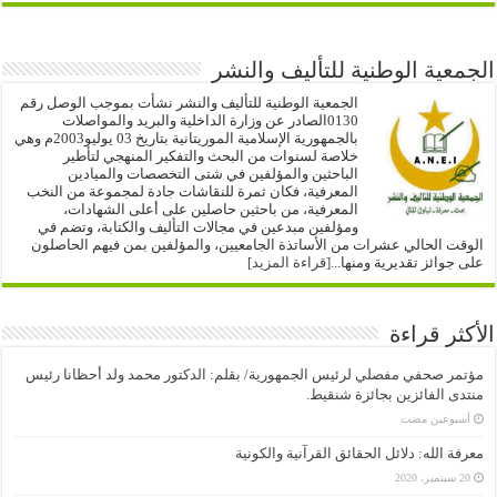
الجمعية الوطنية للتأليف والنشر
الجمعية الوطنية للتأليف والنشر نشأت بموجب الوصل رقم
0130الصادر عن وزارة الداخلية والبريد والمواصلات
بالجمهورية الإسلامية الموريتانية بتاريخ 03 يوليو2003م وهي
خلاصة لسنوات من البحث والتفكير المنهجي لتأطير
الباحثين والمؤلفين في شتى التخصصات والميادين
المعرفية، فكان ثمرة للنقاشات جادة لمجموعة من النخب
المعرفية، من باحثين حاصلين على أعلى الشهادات،
ومؤلفين مبدعين في مجالات التأليف والكتابة، وتضم في
الوقت الحالي عشرات من الأساتذة الجامعيين، والمؤلفين بمن فيهم الحاصلون
على جوائز تقديرية ومنها...
[قراءة المزيد]
الأكثر قراءة
مؤتمر صحفي مفصلي لرئيس الجمهورية/ بقلم: الدكتور محمد ولد أحظانا رئيس
منتدى الفائزين بجائزة شنقيط.
‏أسبوعين مضت
معرفة الله: دلائل الحقائق القرآنية والكونية
20 سبتمبر، 2020