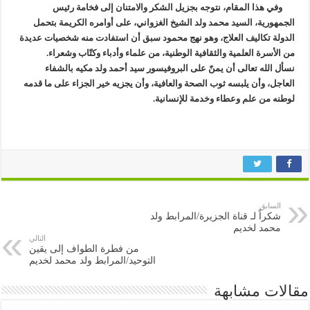
وفي هذا المقام، نتوجه بجزيل الشكر والامتنان إلى فخامة رئيس
الجمهورية، السيد محمد ولد الشيخ الغزواني، على أوامره الكريمة بتحمل
الدولة تكاليف العلاج، وهو نهج محمود سبق أن استفادت منه شخصيات عديدة
من الأسرة العلمية والثقافية الوطنية، من علماء وأدباء وكتّاب وشعراء.
نسأل الله تعالى أن يمنّ على البروفيسور سيد أحمد ولد مكيه بالشفاء
العاجل، وأن يلبسه ثوب الصحة والعافية، وأن يجزيه خير الجزاء على ما قدمه
لوطنه من علم وعطاء وخدمة للإنسانية.
السابق
شكراً لـ قناة الجزيرة/المرابط ولد
محمد لخديم
التالي
من فطرة الطواف إلى يقين
التوحيد/المرابط ولد محمد لخديم
مقالات مشابهة