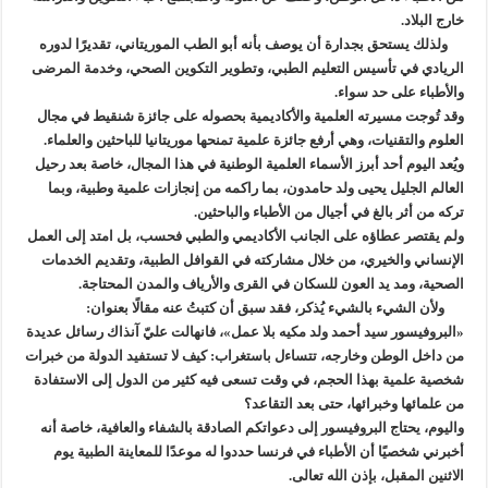
خارج البلاد.
ولذلك يستحق بجدارة أن يوصف بأنه أبو الطب الموريتاني، تقديرًا لدوره
الريادي في تأسيس التعليم الطبي، وتطوير التكوين الصحي، وخدمة المرضى
والأطباء على حد سواء.
وقد تُوجت مسيرته العلمية والأكاديمية بحصوله على جائزة شنقيط في مجال
العلوم والتقنيات، وهي أرفع جائزة علمية تمنحها موريتانيا للباحثين والعلماء.
ويُعد اليوم أحد أبرز الأسماء العلمية الوطنية في هذا المجال، خاصة بعد رحيل
العالم الجليل يحيى ولد حامدون، بما راكمه من إنجازات علمية وطبية، وبما
تركه من أثر بالغ في أجيال من الأطباء والباحثين.
ولم يقتصر عطاؤه على الجانب الأكاديمي والطبي فحسب، بل امتد إلى العمل
الإنساني والخيري، من خلال مشاركته في القوافل الطبية، وتقديم الخدمات
الصحية، ومد يد العون للسكان في القرى والأرياف والمدن المحتاجة.
ولأن الشيء بالشيء يُذكر، فقد سبق أن كتبتُ عنه مقالًا بعنوان:
«البروفيسور سيد أحمد ولد مكيه بلا عمل»، فانهالت عليّ آنذاك رسائل عديدة
من داخل الوطن وخارجه، تتساءل باستغراب: كيف لا تستفيد الدولة من خبرات
شخصية علمية بهذا الحجم، في وقت تسعى فيه كثير من الدول إلى الاستفادة
من علمائها وخبرائها، حتى بعد التقاعد؟
واليوم، يحتاج البروفيسور إلى دعواتكم الصادقة بالشفاء والعافية، خاصة أنه
أخبرني شخصيًا أن الأطباء في فرنسا حددوا له موعدًا للمعاينة الطبية يوم
الاثنين المقبل، بإذن الله تعالى.