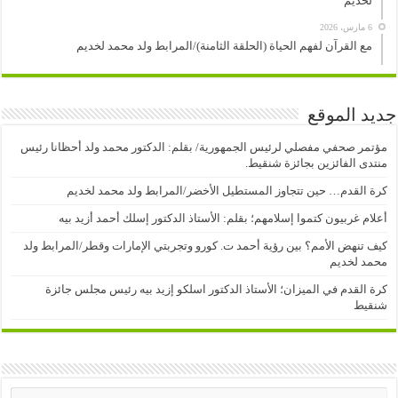
لخديم
6 مارس، 2026
مع القرآن لفهم الحياة (الحلقة الثامنة)/المرابط ولد محمد لخديم
جديد الموقع
مؤتمر صحفي مفصلي لرئيس الجمهورية/ بقلم: الدكتور محمد ولد أحظانا رئيس
منتدى الفائزين بجائزة شنقيط.
كرة القدم… حين تتجاوز المستطيل الأخضر/المرابط ولد محمد لخديم
أعلام غربيون كتموا إسلامهم؛ بقلم: الأستاذ الدكتور إسلك أحمد أزيد بيه
كيف تنهض الأمم؟ بين رؤية أحمد ت. كورو وتجربتي الإمارات وقطر/المرابط ولد
محمد لخديم
كرة القدم في الميزان؛ الأستاذ الدكتور اسلكو إزيد بيه رئيس مجلس جائزة
شنقيط