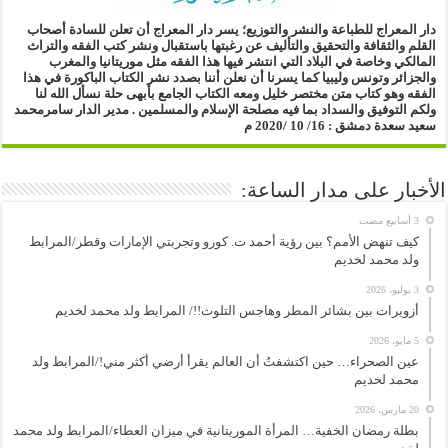
دار المعراج للطباعة والنشر والتوزيع؛
يسر دار المعراج أن تعلن للسادة أصحاب
القلم والثقافة والتحقيق والتأليف
عن رغبتها باستقبال ونشر كتب الفقه والتراث
المالكي وخاصة في البلاد التي انتشر فيها هذا الفقه مثل موريتانيا والمغرب
والجزائر وتونس وليبيا
كما يسرنا أن نعلن أننا بصدد نشر الكتاب الباكورة في هذا
الفقه
وهو كتاب متن مختصر خليل ومعه الكتاب الجامع بأبهى حلة
نسأل الله لنا
ولكم التوفيق والسداد بما فيه مصلحة الإسلام والمسلمين .
مدير الدار
سامرمحمد
سعيد سعدة
دمشق : 16/ 10 /2020 م
الأخبار على مدار الساعة:
كيف تنهض الأمم؟ بين رؤية أحمد ت. كورو وتجربتي الإمارات وقطر/المرابط
ولد محمد لخديم
3 يوليو، 2026
أزويرات بين بشائر المطر وهاجس التلوث!!/ المرابط ولد محمد لخديم
5 مايو، 2026
عين الصحراء… حين اكتشفتُ أن العالم يقرأ أرضي أكثر مني!/المرابط ولد
محمد لخديم
20 مارس، 2026
بطلة رمضان الخفية… المرأة الموريتانية في ميزان العطاء/المرابط ولد محمد