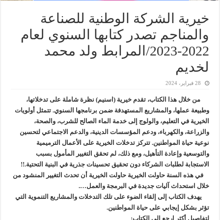
خيرية الشركة الوطنية للصناعة
والمناجم تصدر كتابها السنوي لعام
2022-2023/المرابط ولد محمد
لخديم
28 فبراير، 2024
من خلال هذا الكتاب، تقدم خيرية (اسنيم) نظرة شاملة على تدخلاتها،
وطبيعة عملها، والمشاريع المستهدفة ضمن برنامجها السنوي. تتمثل أولويات
الخيرية في التعليم، والولوج إلى خدمة الماء الصالح للشرب، والصحة،
والزراعة، والكهرباء، ودعم المؤسسات الدينية، والدعم الاجتماعي لتحسين
نوعية حياة المواطنين. تتركز تدخلات الخيرية على الأعمال الترميمية
والتوسعية وإعادة التأهيل، ومع ذلك، لم تحقق التغيير المأمول بسبب
الاستجابة لطلبات الشركاء دون تحقيق تحسينات جذرية في البنية التحتية.!!
في هذه السنة حاولت الخيرية حاولت الخيرية أن تحدث التغيير المنشود من
خلال استحداث آليات جديدة في البرمجة والعمل….
يهدف الكتاب إلى إلقاء الضوء على تلك التدخلات والمشاريع التنموية التي
تؤثر بشكل إيجابي على حياة المواطنين.
لتفاصيل أكثر ارجع الى الكتاب: