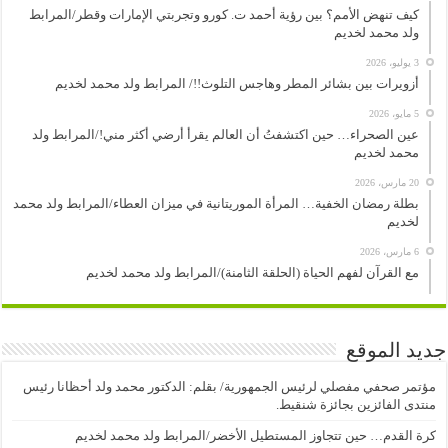
كيف تنهض الأمم؟ بين رؤية أحمد ت. كورو وتجربتي الإمارات وقطر/المرابط
ولد محمد لخديم
3 يوليو، 2026
أزويرات بين بشائر المطر وهاجس التلوث!!/ المرابط ولد محمد لخديم
5 مايو، 2026
عين الصحراء… حين اكتشفتُ أن العالم يقرأ أرضي أكثر مني!/المرابط ولد
محمد لخديم
20 مارس، 2026
بطلة رمضان الخفية… المرأة الموريتانية في ميزان العطاء/المرابط ولد محمد
لخديم
6 مارس، 2026
مع القرآن لفهم الحياة (الحلقة الثامنة)/المرابط ولد محمد لخديم
جديد الموقع
مؤتمر صحفي مفصلي لرئيس الجمهورية/ بقلم: الدكتور محمد ولد أحظانا رئيس
منتدى الفائزين بجائزة شنقيط.
كرة القدم… حين تتجاوز المستطيل الأخضر/المرابط ولد محمد لخديم