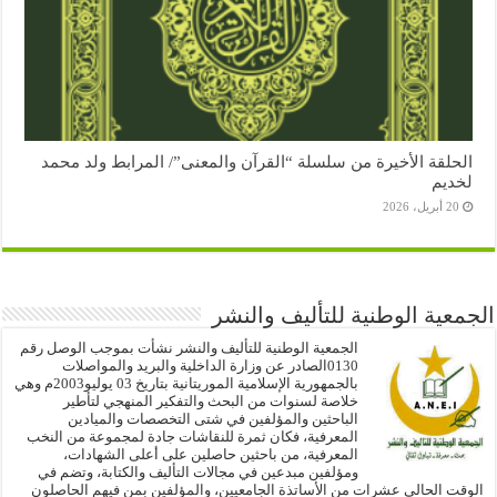
الحلقة الأخيرة من سلسلة “القرآن والمعنى”/ المرابط ولد محمد
لخديم
20 أبريل، 2026
الجمعية الوطنية للتأليف والنشر
الجمعية الوطنية للتأليف والنشر نشأت بموجب الوصل رقم
0130الصادر عن وزارة الداخلية والبريد والمواصلات
بالجمهورية الإسلامية الموريتانية بتاريخ 03 يوليو2003م وهي
خلاصة لسنوات من البحث والتفكير المنهجي لتأطير
الباحثين والمؤلفين في شتى التخصصات والميادين
المعرفية، فكان ثمرة للنقاشات جادة لمجموعة من النخب
المعرفية، من باحثين حاصلين على أعلى الشهادات،
ومؤلفين مبدعين في مجالات التأليف والكتابة، وتضم في
الوقت الحالي عشرات من الأساتذة الجامعيين، والمؤلفين بمن فيهم الحاصلون