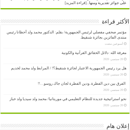
على جوائز تقديرية ومنها...
[قراءة المزيد]
الأكثر قراءة
مؤتمر صحفي مفصلي لرئيس الجمهورية/ بقلم: الدكتور محمد ولد أحظانا رئيس
منتدى الفائزين بجائزة شنقيط.
‏أسبوعين مضت
معرفة الله: دلائل الحقائق القرآنية والكونية
20 سبتمبر، 2020
هل يرد رئيس الجمهورية الاعتبار لجائزة شنقيط؟! / المرابط ولد محمد لخديم
20 سبتمبر، 2020
الفرق بين دين الفطرة..ودين الفطرة لجان جاك روسو…!!
20 سبتمبر، 2020
نحو استراتيجية جديدة للنظام التعليمي في موريتانيا/ محمد ولد سيديا ولد خباز
20 سبتمبر، 2020
إعلان هام